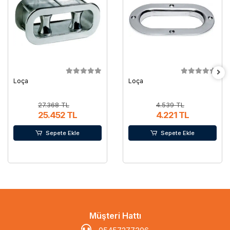
Loça
Loça
27.368 TL
4.539 TL
25.452 TL
4.221 TL
Sepete Ekle
Sepete Ekle
Müşteri Hattı