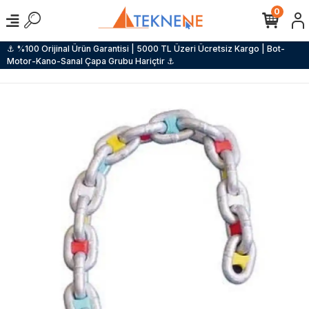
0
⚓ %100 Orijinal Ürün Garantisi | 5000 TL Üzeri Ücretsiz Kargo | Bot-
Motor-Kano-Sanal Çapa Grubu Hariçtir ⚓