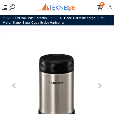
0
⚓ %100 Orijinal Ürün Garantisi | 5000 TL Üzeri Ücretsiz Kargo | Bot-
Motor-Kano-Sanal Çapa Grubu Hariçtir ⚓