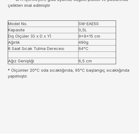
çelikten imal edilmiştir
Model No.
SW-EAE50
Kapasite
0,5L
Dış Ölçüler (G x D x Y)
9x9x15 cm
Ağırlık
490g
6 Saat Sıcak Tutma Derecesı
64°C
Ağız Genişliği
6,5 cm
*
Ölçümler 20°C oda sıcaklığında, 95°C başlangıç sıcaklığında
yapılmıştır.