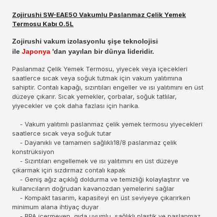
Zojirushi SW-EAE50 Vakumlu Paslanmaz Çelik Yemek
Termosu Kabı 0.5L
Zojirushi vakum izolasyonlu şişe teknolojisi
ile
Japonya
'dan yayılan bir dünya lideridir.
Paslanmaz Çelik Yemek Termosu, yiyecek veya içecekleri
saatlerce sıcak veya soğuk tutmak için vakum yalıtımına
sahiptir. Contalı kapağı, sızıntıları engeller ve ısı yalıtımını en üst
düzeye çıkarır. Sıcak yemekler, çorbalar, soğuk tatlılar,
yiyecekler ve çok daha fazlası için harika.
- Vakum yalıtımlı paslanmaz çelik yemek termosu yiyecekleri
saatlerce sıcak veya soğuk tutar
- Dayanıklı ve tamamen sağlıklı18/8 paslanmaz çelik
konstrüksiyon
- Sızıntıları engellemek ve ısı yalıtımını en üst düzeye
çıkarmak için sızdırmaz contalı kapak
- Geniş ağız açıklığ doldurma ve temizliği kolaylaştırır ve
kullanıcıların doğrudan kavanozdan yemelerini sağlar
- Kompakt tasarım, kapasiteyi en üst seviyeye çıkarırken
minimum alana ihtiyaç duyar
-
BPA içermeyen,
gıda uyumlu, sağlıklı plastik
ve paslanmaz