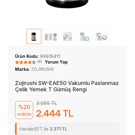
Ürün Kodu:
99915411
(5)
Yorum Yap
Marka:
ZOJIRUSHI
Zojirushi SW-EAE50 Vakumlu Paslanmaz
Çelik Yemek T Gümüş Rengi
3.055 TL
%20
2.444 TL
indirim
Havale/EFT ile
2.371 TL