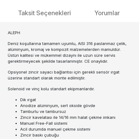
Taksit Seçenekleri
Yorumlar
ALEPH
Deniz koşullarına tamamen uyumlu, AISI 316 paslanmaz çelik,
alüminyum, kromaj ve kompozit malzemelerden mamuldür.
Üstün kalitesi ve mükemmel dizaynı ile uzun süre servis
gerektirmeyecek şekilde tasarlanmıştır. CE onaylıdır.
Opsiyonel zincir sayacı bağlantısı için gerekli sensör ırgat
üzerine standart olarak monte edilmiştir.
Solenoid ve vinç kolu standart ekipmanlardır.
Dik ırgat
Anodize alüminyum, sert okside gövde
Tamburlu ve tambursuz
Zincir kavelatası ile 14/16 mm halat çekme imkanı
Manuel Free-Fall sistemi
Acil durumda manuel çekme sistemi
Zincir baskı çubuğu