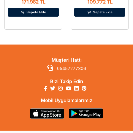
171.982 TL
109.772 TL
Sepete Ekle
Sepete Ekle
Müşteri Hattı
05457277306
Bizi Takip Edin
Mobil Uygulamalarımız