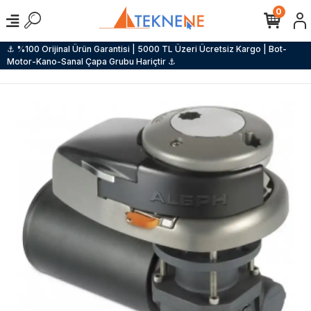
0
⚓ %100 Orijinal Ürün Garantisi | 5000 TL Üzeri Ücretsiz Kargo | Bot-
Motor-Kano-Sanal Çapa Grubu Hariçtir ⚓