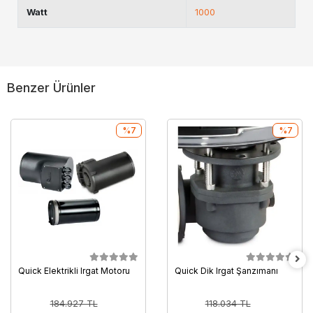
Watt
1000
Benzer Ürünler
%7
%7
Quick Elektrikli Irgat Motoru
Quick Dik Irgat Şanzımanı
184.927 TL
118.034 TL