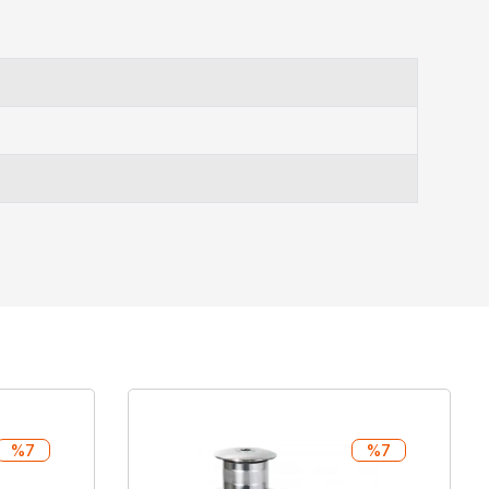
%7
%7