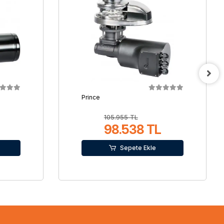
Prince
105.955 TL
98.538 TL
Sepete Ekle