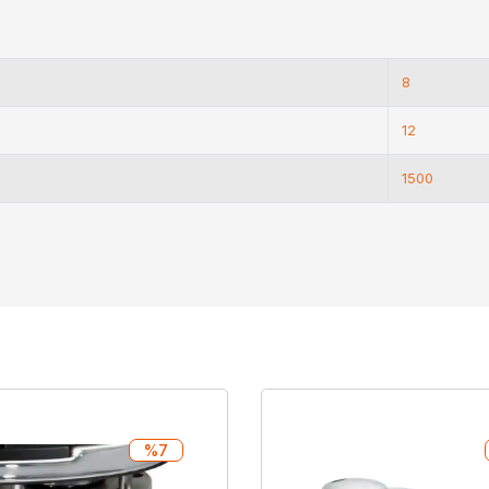
8
12
1500
%7