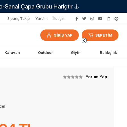
no-Sanal Çapa Grubu Hariçtir ⚓
Sipariş Takip
Yardım
İletişim
GİRİŞ YAP
SEPETİM
0
Karavan
Outdoor
Giyim
Balıkçılık
Yorum Yap
del.