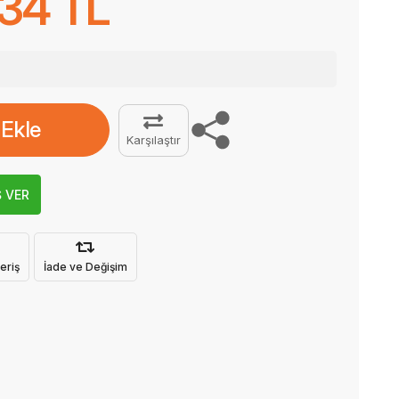
934 TL
 Ekle
Karşılaştır
Ş VER
eriş
İade ve Değişim