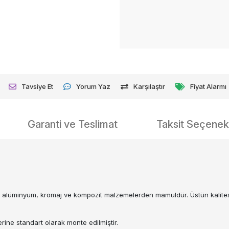
Tavsiye Et
Yorum Yaz
Karşılaştır
Fiyat Alarmı
Garanti ve Teslimat
Taksit Seçenekl
, alüminyum, kromaj ve kompozit malzemelerden mamuldür. Üstün kalite
erine standart olarak monte edilmiştir.