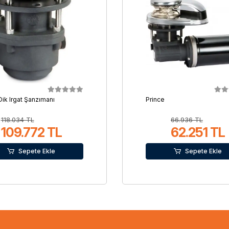
Dik Irgat Şanzımanı
Prince
118.034 TL
66.936 TL
109.772 TL
62.251 TL
Sepete Ekle
Sepete Ekle