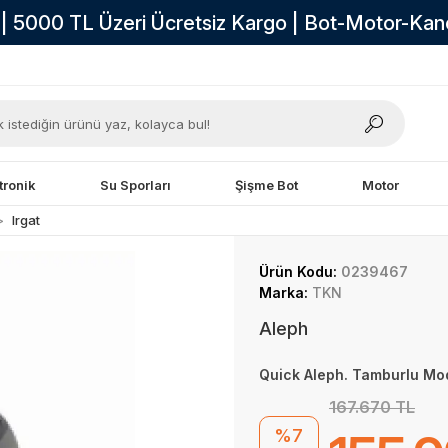
i | 5000 TL Üzeri Ücretsiz Kargo | Bot-Motor-Ka
tronik
Su Sporları
Şişme Bot
Motor
Irgat
Ürün Kodu:
0239467
Marka:
TKN
Aleph
Quick Aleph. Tamburlu Mo
167.670 TL
%7