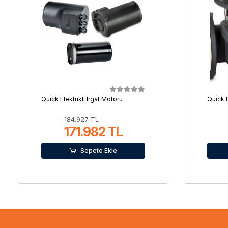
Quick Elektrikli Irgat Motoru
Quick 
184.927 TL
171.982 TL
Sepete Ekle