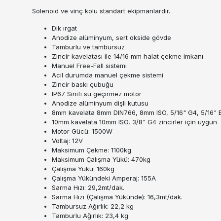
Solenoid ve vinç kolu standart ekipmanlardır.
Dik ırgat
Anodize alüminyum, sert okside gövde
Tamburlu ve tambursuz
Zincir kavelatası ile 14/16 mm halat çekme imkanı
Manuel Free-Fall sistemi
Acil durumda manuel çekme sistemi
Zincir baskı çubuğu
IP67 Sınıfı su geçirmez motor
Anodize alüminyum dişli kutusu
8mm kavelata 8mm DIN766, 8mm ISO, 5/16" G4, 5/16" BB
10mm kavelata 10mm ISO, 3/8" G4 zincirler için uygun
Motor Gücü: 1500W
Voltaj: 12V
Maksimum Çekme: 1100kg
Maksimum Çalışma Yükü: 470kg
Çalışma Yükü: 160kg
Çalışma Yükündeki Amperaj: 155A
Sarma Hızı: 29,2mt/dak.
Sarma Hızı (Çalışma Yükünde): 16,3mt/dak.
Tambursuz Ağırlık: 22,2 kg
Tamburlu Ağırlık: 23,4 kg