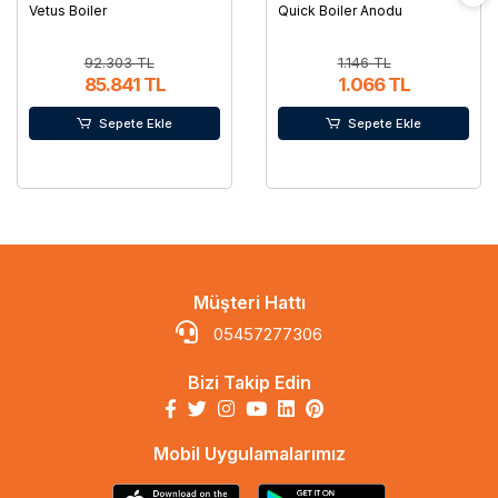
Vetus Boiler
Quick Boiler Anodu
92.303 TL
1.146 TL
85.841 TL
1.066 TL
Sepete Ekle
Sepete Ekle
Müşteri Hattı
05457277306
Bizi Takip Edin
Mobil Uygulamalarımız