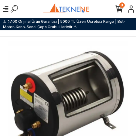
0
⚓ %100 Orijinal Ürün Garantisi | 5000 TL Üzeri Ücretsiz Kargo | Bot-
Motor-Kano-Sanal Çapa Grubu Hariçtir ⚓