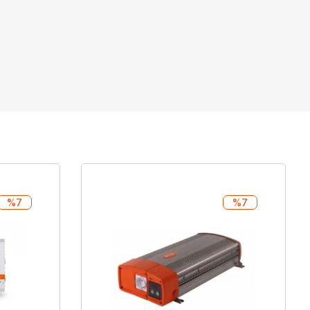
%7
%7