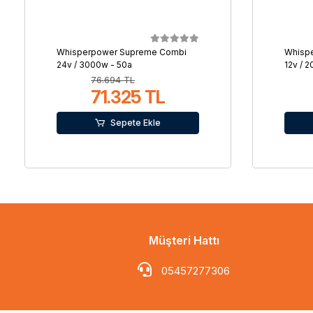
Whisperpower Supreme Combi
Whisp
24v / 3000w - 50a
12v / 
76.694 TL
71.325 TL
Sepete Ekle
Müşteri Hattı
05457277306