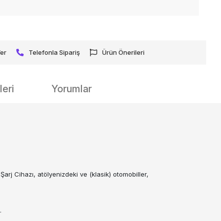
Ver
Telefonla Sipariş
Ürün Önerileri
eri
Yorumlar
arj Cihazı, atölyenizdeki ve (klasik) otomobiller,
.