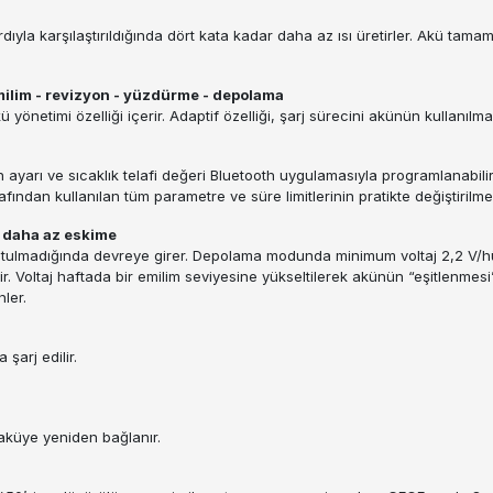
rdıyla karşılaştırıldığında dört kata kadar daha az ısı üretirler. Akü tam
 emilim - revizyon - yüzdürme - depolama
ü yönetimi özelliği içerir. Adaptif özelliği, şarj sürecini akünün kullanıl
 ayarı ve sıcaklık telafi değeri Bluetooth uygulamasıyla programlanabilir
ndan kullanılan tüm parametre ve süre limitlerinin pratikte değiştirilmes
 daha az eskime
ulmadığında devreye girer. Depolama modunda minimum voltaj 2,2 V/hücr
. Voltaj haftada bir emilim seviyesine yükseltilerek akünün “eşitlenmesi”
ler.
şarj edilir.
 aküye yeniden bağlanır.