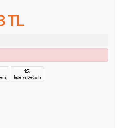
3 TL
eriş
İade ve Değişim