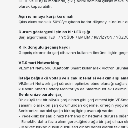
GECE ve DÜŞÜK modunda, çıkış akımı nominal çıkışın maks. %
olarak kapatılabilir.
Aşırı ısınmaya karşı korumalı
Çıkış akımı sıcaklık 50°C’ye çıkana kadar düşmeyi sürdürür 
Durum göstergesi için on bir LED ışığı
Şarj algoritması: TEST / YOĞUN / EMİLİM / REVİZYON / YÜZD
Kırk döngülü geçmiş kaydı
Geçmiş ekranında şarj cihazının kullanım ömrüne ilişkin geçmiş 
VE.Smart Networking
VE.Smart Network, Bluetooth Smart kullanarak Victron ürünleri
İsteğe bağlı akü voltajı ve sıcaklık telafisi ve akım algılam
VE.Smart Network şarj sürecini optimize etme olanağı sağlar: 
kullanılır. Smart Battery Monitor ya da SmartShunt akü akımını i
Senkronize paralel şarj
Bir aküyü tek bir büyük şarj cihazı gibi şarj etmesi için VE.S
zamanlı olarak bir şarj durumundan diğerine, örneğin yoğund
Senkronize paralel şarjın birkaç ilginç avantajı vardır:
- Yedeklilik: bir şarj cihazı herhangi bir nedenle durursa diğ
- Esneklik: daha fazla akım gerektiğinde ağa bir şarj cihazı ekl
- Maliyet: birkaç düşük güçlü şarj cihazı genel olarak tek bir