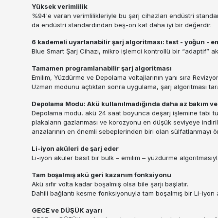
Yüksek verimlilik
%94'e varan verimlilikleriyle bu şarj cihazları endüstri standa
da endüstri standardından beş-on kat daha iyi bir değerdir.
6 kademeli uyarlanabilir şarj algoritması: test - yoğun -
Blue Smart Şarj Cihazı, mikro işlemci kontrollü bir “adaptif” ak
Tamamen programlanabilir şarj algoritması
Emilim, Yüzdürme ve Depolama voltajlarının yanı sıra Revizyon
Uzman modunu açtıktan sonra uygulama, şarj algoritması tarafı
Depolama Modu: Akü kullanılmadığında daha az bakım ve
Depolama modu, akü 24 saat boyunca deşarj işlemine tabi tut
plakaların gazlanması ve korozyonu en düşük seviyeye indirilir
arızalarının en önemli sebeplerinden biri olan sülfatlanmayı ön
Li-iyon aküleri de şarj eder
Li-iyon aküler basit bir bulk – emilim – yüzdürme algoritmasıyla 
Tam boşalmış akü geri kazanım fonksiyonu
Akü sıfır volta kadar boşalmış olsa bile şarjı başlatır.
Dahili bağlantı kesme fonksiyonuyla tam boşalmış bir Li-iyon
GECE ve DÜŞÜK ayarı