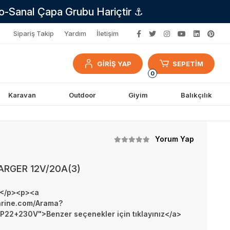
no-Sanal Çapa Grubu Hariçtir ⚓
Sipariş Takip
Yardım
İletişim
GİRİŞ YAP
SEPETİM
0
Karavan
Outdoor
Giyim
Balıkçılık
Yorum Yap
ARGER 12V/20A(3)
</p><p><a
arine.com/Arama?
22+230V">Benzer seçenekler için tıklayınız</a>