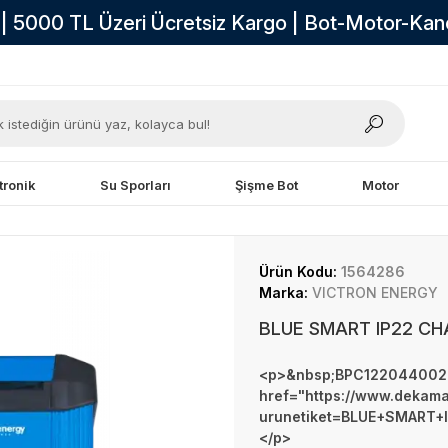
i | 5000 TL Üzeri Ücretsiz Kargo | Bot-Motor-Ka
tronik
Su Sporları
Şişme Bot
Motor
Ürün Kodu:
1564286
Marka:
VICTRON ENERGY
BLUE SMART IP22 CH
<p>&nbsp;BPC122044002
href="https://www.dekam
urunetiket=BLUE+SMART+IP
</p>