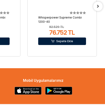
ombi
Whisperpower Supreme Combi
1200-40
82.529 TL
76.752 TL
Sepete Ekle
Mobil Uygulamalarımız