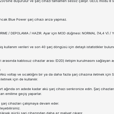
50’sine düşürülür ve şarj cihazı tamamen sessiz çalışır. GECE modu 8
ancak Blue Power şarj cihazı arıza yapmaz.
ÜRME / DEPOLAMA / HAZIR. Ayar için MOD düğmesi: NORMAL (14,4 V) / YÜ
kullanım verileri ve son 40 şarj döngüsü için detaylı istatistikler bulunu
 arasında kablosuz cihazlar arası (D2D) iletişim kurulmasını sağlayan ağ
a
Akü voltajı ve sıcaklığını bir ya da daha fazla şarj cihazına iletmek içi
letmek için de kullanılır.
mart ağında on adede kadar akü şarj cihazı senkronize edin. Şarj cihazları
an emilime geçiş yaparlar.
er şarj cihazları çalışmaya devam eder.
eyebilirsiniz.
 yüksek güçlü şarj cihazından daha az maliyet çıkarır.