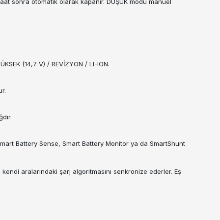
 saat sonra otomatik olarak kapanır. DÜŞÜK modu manuel
KSEK (14,7 V) / REVİZYON / LI-ION.
r.
dır.
n Smart Battery Sense, Smart Battery Monitor ya da SmartShunt
 kendi aralarındaki şarj algoritmasını senkronize ederler. Eş