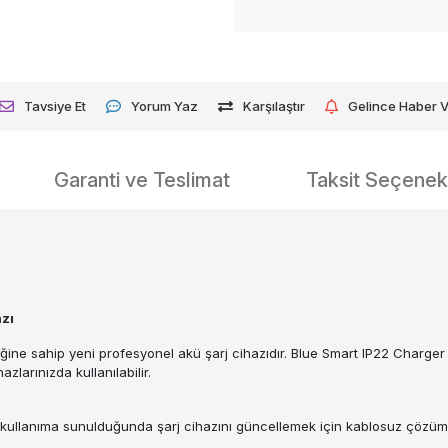
Tavsiye Et
Yorum Yaz
Karşılaştır
Gelince Haber 
Garanti ve Teslimat
Taksit Seçenekl
azı
ğine sahip yeni profesyonel akü şarj cihazıdır. Blue Smart IP22 Charger Ş
zlarınızda kullanılabilir.
ler kullanıma sunulduğunda şarj cihazını güncellemek için kablosuz çözüm