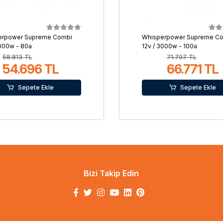
erpower Supreme Combi
Whisperpower Supreme C
2000w - 80a
12v / 3000w - 100a
58.813 TL
71.797 TL
54.696 TL
66.771 TL
Sepete Ekle
Sepete Ekle
Bizi Takip Edin