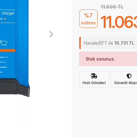
11.896 TL
%7
11.06
indirim
Havale/EFT ile
10.731 TL
Stok sorunuz.
Hızlı Gönderi
Güvenli Alışv