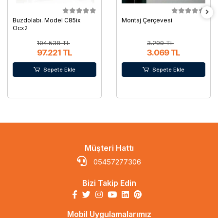
Buzdolabı. Model C85ix
Montaj Çerçevesi
Ocx2
104.538 TL
3.299 TL
97.221 TL
3.069 TL
Sepete Ekle
Sepete Ekle
Müşteri Hattı
05457277306
Bizi Takip Edin
Mobil Uygulamalarımız