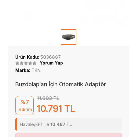
Ürün Kodu:
5036887
Yorum Yap
Marka:
TKN
Buzdolapları İçin Otomatik Adaptör
11.603 TL
%7
10.791 TL
indirim
Havale/EFT ile
10.467 TL