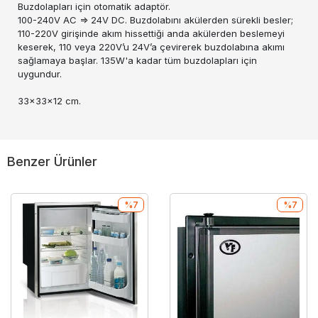
Buzdolapları için otomatik adaptör.
100-240V AC => 24V DC. Buzdolabını akülerden sürekli besler;
110-220V girişinde akım hissettiği anda akülerden beslemeyi
keserek, 110 veya 220V’u 24V’a çevirerek buzdolabına akımı
sağlamaya başlar. 135W'a kadar tüm buzdolapları için
uygundur.
33x33x12 cm.
Benzer Ürünler
%7
%7