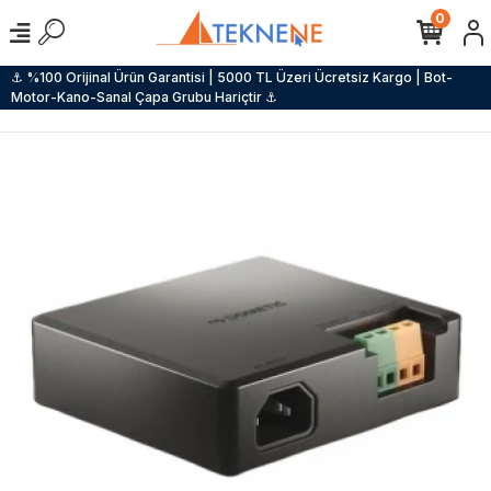
0
⚓ %100 Orijinal Ürün Garantisi | 5000 TL Üzeri Ücretsiz Kargo | Bot-
Motor-Kano-Sanal Çapa Grubu Hariçtir ⚓