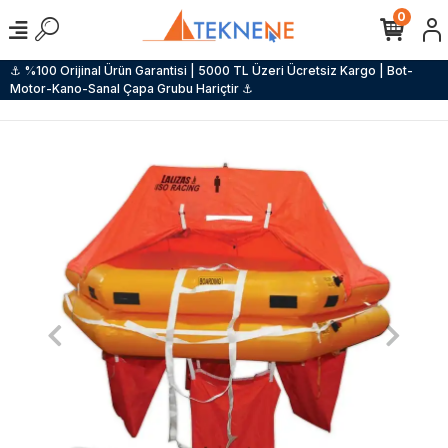
0
⚓ %100 Orijinal Ürün Garantisi | 5000 TL Üzeri Ücretsiz Kargo | Bot-
Motor-Kano-Sanal Çapa Grubu Hariçtir ⚓