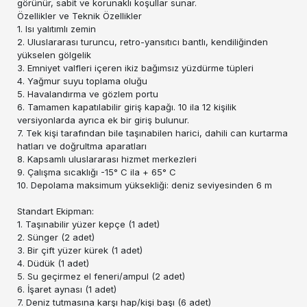
görünür, sabit ve korunaklı koşullar sunar.
Özellikler ve Teknik Özellikler
1. Isı yalıtımlı zemin
2. Uluslararası turuncu, retro-yansıtıcı bantlı, kendiliğinden
yükselen gölgelik
3. Emniyet valfleri içeren ikiz bağımsız yüzdürme tüpleri
4. Yağmur suyu toplama oluğu
5. Havalandırma ve gözlem portu
6. Tamamen kapatılabilir giriş kapağı. 10 ila 12 kişilik
versiyonlarda ayrıca ek bir giriş bulunur.
7. Tek kişi tarafından bile taşınabilen harici, dahili can kurtarma
hatları ve doğrultma aparatları
8. Kapsamlı uluslararası hizmet merkezleri
9. Çalışma sıcaklığı -15° C ila + 65° C
10. Depolama maksimum yüksekliği: deniz seviyesinden 6 m
Standart Ekipman:
1. Taşınabilir yüzer kepçe (1 adet)
2. Sünger (2 adet)
3. Bir çift yüzer kürek (1 adet)
4. Düdük (1 adet)
5. Su geçirmez el feneri/ampul (2 adet)
6. İşaret aynası (1 adet)
7. Deniz tutmasına karşı hap/kişi başı (6 adet)