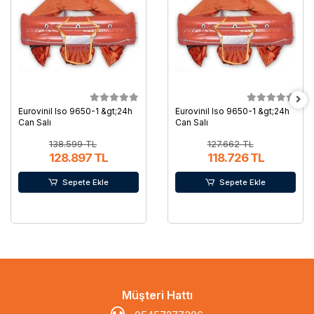
Eurovinil Iso 9650-1 &gt;24h
Eurovinil Iso 9650-1 &gt;24h
Can Salı
Can Salı
138.599 TL
127.662 TL
128.897 TL
118.726 TL
Sepete Ekle
Sepete Ekle
Müşteri Hattı