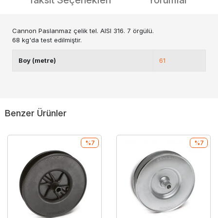
Taksit Seçenekleri
Yorumlar
Cannon Paslanmaz çelik tel. AISI 316. 7 örgülü.
68 kg'da test edilmiştir.
Boy (metre)
61
Benzer Ürünler
%7
%7