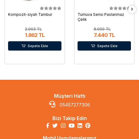
Kompozit-siyah Tambur
Turnuva Serisi Paslanmaz
Çelik
2.003 TL
8.000 TL
1.862 TL
7.440 TL
Sepete Ekle
Sepete Ekle
Müşteri Hattı
05457277306
Bizi Takip Edin
Mobil Uygulamalarımız