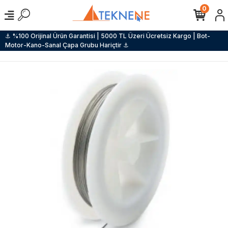
0
⚓ %100 Orijinal Ürün Garantisi | 5000 TL Üzeri Ücretsiz Kargo | Bot-
Motor-Kano-Sanal Çapa Grubu Hariçtir ⚓