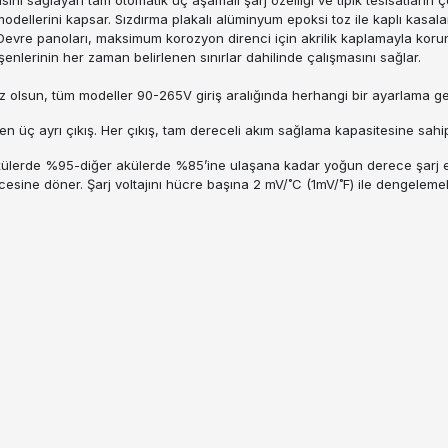
 modellerini kapsar. Sızdırma plakalı alüminyum epoksi toz ile kaplı kasa
 . Devre panoları, maksimum korozyon direnci için akrilik kaplamayla koru
şenlerinin her zaman belirlenen sınırlar dahilinde çalışmasını sağlar.
0 Hz olsun, tüm modeller 90-265V giriş aralığında herhangi bir ayarlama ge
en üç ayrı çıkış. Her çıkış, tam dereceli akım sağlama kapasitesine sahipt
 akülerde %95-diğer akülerde %85’ine ulaşana kadar yoğun derece şarj e
ne döner. Şarj voltajını hücre başına 2 mV/˚C (1mV/˚F) ile dengelemek içi