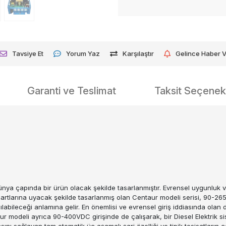
Tavsiye Et
Yorum Yaz
Karşılaştır
Gelince Haber 
Garanti ve Teslimat
Taksit Seçenekl
a çapında bir ürün olacak şekilde tasarlanmıştır. Evrensel uygunluk ve gir
şartlarına uyacak şekilde tasarlanmış olan Centaur modeli serisi, 90-26
ılabileceği anlamına gelir. En önemlisi ve evrensel giriş iddiasında olan d
aur modeli ayrıca 90-400VDC girişinde de çalışarak, bir Diesel Elektri
sını sağlayan tam otomatik üç aşamalı şarj özelliği ve tipik tesisatların ç