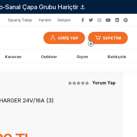
no-Sanal Çapa Grubu Hariçtir ⚓
Sipariş Takip
Yardım
İletişim
GİRİŞ YAP
SEPETİM
0
Karavan
Outdoor
Giyim
Balıkçılık
Yorum Yap
ARGER 24V/16A (3)