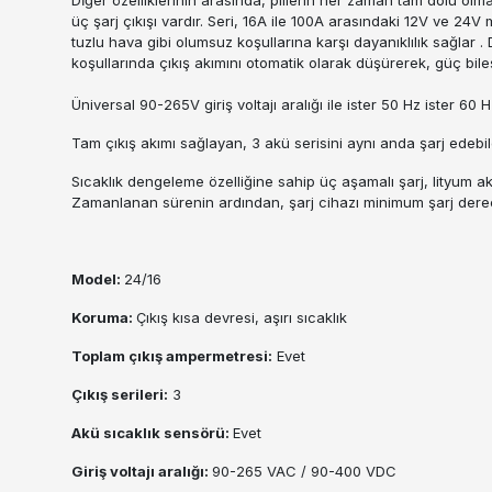
üç şarj çıkışı vardır. Seri, 16A ile 100A arasındaki 12V ve 24V
tuzlu hava gibi olumsuz koşullarına karşı dayanıklılık sağlar
koşullarında çıkış akımını otomatik olarak düşürerek, güç bile
Üniversal 90-265V giriş voltajı aralığı ile ister 50 Hz ister 6
Tam çıkış akımı sağlayan, 3 akü serisini aynı anda şarj edebil
Sıcaklık dengeleme özelliğine sahip üç aşamalı şarj, lityum
Zamanlanan sürenin ardından, şarj cihazı minimum şarj derecesi
Model:
24/16
Koruma:
Çıkış kısa devresi, aşırı sıcaklık
Toplam çıkış ampermetresi:
Evet
Çıkış serileri:
3
Akü sıcaklık sensörü:
Evet
Giriş voltajı aralığı:
90-265 VAC / 90-400 VDC