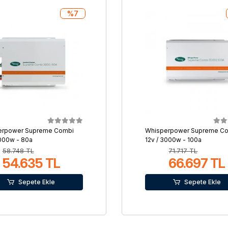
%7
erpower Supreme Combi
Whisperpower Supreme C
2000w - 80a
12v / 3000w - 100a
58.748 TL
71.717 TL
54.635 TL
66.697 TL
Sepete Ekle
Sepete Ekle