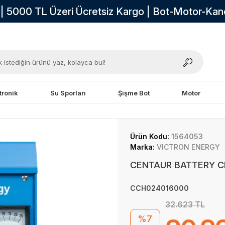
i | 5000 TL Üzeri Ücretsiz Kargo | Bot-Motor-Ka
tronik
Su Sporları
Şişme Bot
Motor
Ürün Kodu:
1564053
Marka:
VICTRON ENERGY
CENTAUR BATTERY CH
CCH024016000
32.623 TL
%7