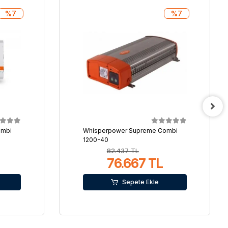
%7
%7
ombi
Whisperpower Supreme Combi
1200-40
82.437 TL
76.667 TL
Sepete Ekle