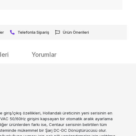
Ver
Telefonla Sipariş
Ürün Önerileri
eri
Yorumlar
iş/çıkış özellikleri, Hollandalı üreticinin yeni serisinin en
5VAC 50/60Hz girişini kapsayan bir otomatik aralık ayarlama
iğer ürünlerden farkı ise, Centaur serisinin belirtilen tüm
k sisteminde mükemmel bir Şarj DC-DC Dönüştürücüsü olur.
oğunluğuna uyması için çok pilli yapılandırmalar için yalıtılmış