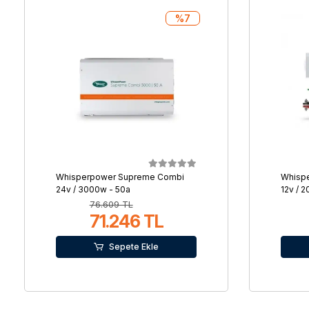
%7
Whisperpower Supreme Combi
Whisp
24v / 3000w - 50a
12v / 
76.609 TL
71.246 TL
Sepete Ekle