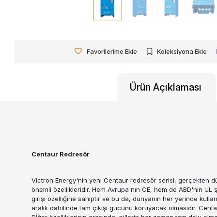
Favorilerime Ekle
Koleksiyona Ekle
Ürün Açıklaması
Centaur Redresör
Victron Energy'nin yeni Centaur redresör serisi, gerçekten düny
önemli özellikleridir. Hem Avrupa'nın CE, hem de ABD'nin UL 
girişi özelliğine sahiptir ve bu da, dünyanın her yerinde kullan
aralık dahilinde tam çıkışı gücünü koruyacak olmasıdır. Cent
Dİğer özelliklerinin arasında, pillerin her zaman tam dolu olma