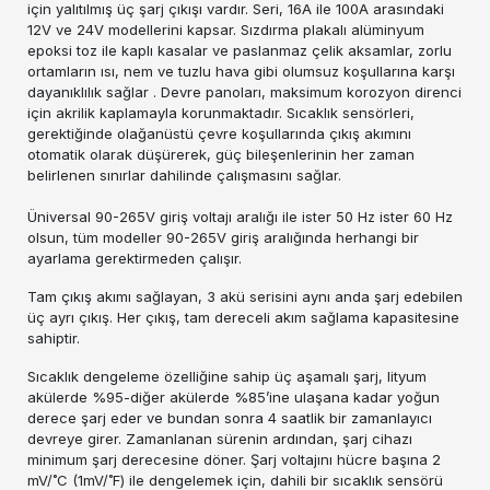
için yalıtılmış üç şarj çıkışı vardır. Seri, 16A ile 100A arasındaki
12V ve 24V modellerini kapsar. Sızdırma plakalı alüminyum
epoksi toz ile kaplı kasalar ve paslanmaz çelik aksamlar, zorlu
ortamların ısı, nem ve tuzlu hava gibi olumsuz koşullarına karşı
dayanıklılık sağlar . Devre panoları, maksimum korozyon direnci
için akrilik kaplamayla korunmaktadır. Sıcaklık sensörleri,
gerektiğinde olağanüstü çevre koşullarında çıkış akımını
otomatik olarak düşürerek, güç bileşenlerinin her zaman
belirlenen sınırlar dahilinde çalışmasını sağlar.
Üniversal 90-265V giriş voltajı aralığı ile ister 50 Hz ister 60 Hz
olsun, tüm modeller 90-265V giriş aralığında herhangi bir
ayarlama gerektirmeden çalışır.
Tam çıkış akımı sağlayan, 3 akü serisini aynı anda şarj edebilen
üç ayrı çıkış. Her çıkış, tam dereceli akım sağlama kapasitesine
sahiptir.
Sıcaklık dengeleme özelliğine sahip üç aşamalı şarj, lityum
akülerde %95-diğer akülerde %85’ine ulaşana kadar yoğun
derece şarj eder ve bundan sonra 4 saatlik bir zamanlayıcı
devreye girer. Zamanlanan sürenin ardından, şarj cihazı
minimum şarj derecesine döner. Şarj voltajını hücre başına 2
mV/˚C (1mV/˚F) ile dengelemek için, dahili bir sıcaklık sensörü