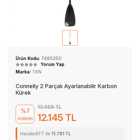
Ürün Kodu:
7485250
Yorum Yap
Marka:
TKN
Connelly 2 Parçalı Ayarlanabilir Karbon
Kürek
13.059 TL
%7
12.145 TL
indirim
Havale/EFT ile
11.781 TL