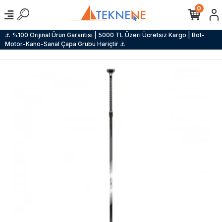
0
⚓ %100 Orijinal Ürün Garantisi | 5000 TL Üzeri Ücretsiz Kargo | Bot-
Motor-Kano-Sanal Çapa Grubu Hariçtir ⚓