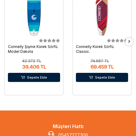
Connelly Şişme Kürek Sörfü.
Connelly Kürek Sörfü.
Model Dakota
Classic.
42.372 TL
74.687 TL
39.406 TL
69.459 TL
Sepete Ekle
Sepete Ekle
Müşteri Hattı
05457277306