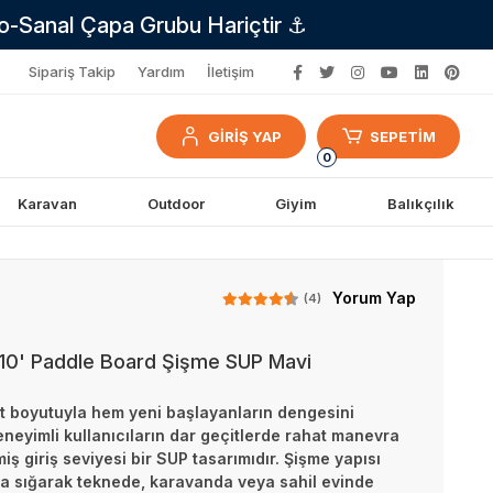
no-Sanal Çapa Grubu Hariçtir ⚓
Sipariş Takip
Yardım
İletişim
GİRİŞ YAP
SEPETİM
0
Karavan
Outdoor
Giyim
Balıkçılık
Yorum Yap
(4)
 10' Paddle Board Şişme SUP Mavi
kt boyutuyla hem yeni başlayanların dengesini
eyimli kullanıcıların dar geçitlerde rahat manevra
iş giriş seviyesi bir SUP tasarımıdır. Şişme yapısı
na sığarak teknede, karavanda veya sahil evinde