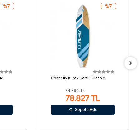
%7
%7
ic.
Connelly Kürek Sörfü. Classic.
84.760 TL
78.827 TL
Sepete Ekle