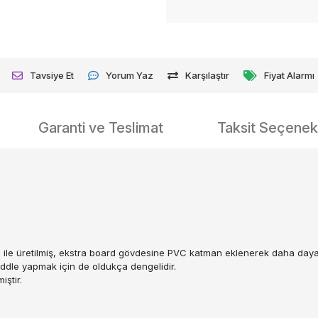
Tavsiye Et
Yorum Yaz
Karşılaştır
Fiyat Alarmı
Garanti ve Teslimat
Taksit Seçenekl
si ile üretilmiş, ekstra board gövdesine PVC katman eklenerek daha dayanık
addle yapmak için de oldukça dengelidir.
iştir.