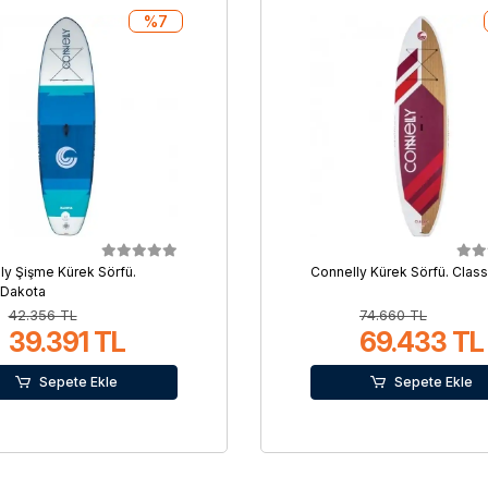
%7
ly Şişme Kürek Sörfü.
Connelly Kürek Sörfü. Class
 Dakota
42.356 TL
74.660 TL
39.391 TL
69.433 TL
Sepete Ekle
Sepete Ekle