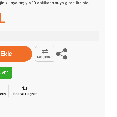
iniz koya taşıyıp 10 dakikada suya girebilirsiniz.
L
 Ekle
Karşılaştır
Ş VER
eriş
İade ve Değişim