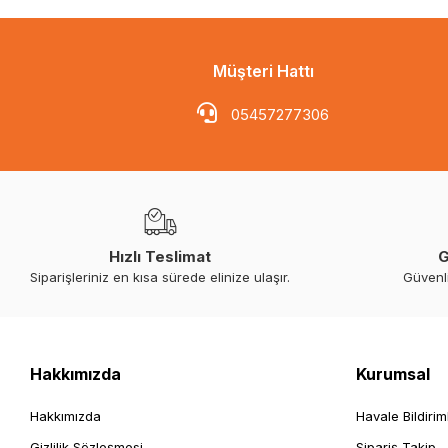
Müşteri Hattı
05457277306
Hızlı Teslimat
G
Siparişleriniz en kısa sürede elinize ulaşır.
Güvenl
Hakkımızda
Kurumsal
Hakkımızda
Havale Bildirim
Gizlilik Sözleşmesi
Sipariş Takip