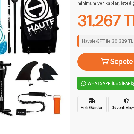
minimum yer kaplar, istediğ
31.267 T
Havale/EFT ile
30.329 TL
Sepete
WHATSAPP İLE SİPARİ
Hızlı Gönderi
Güvenli Alışv