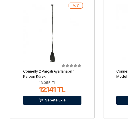
%7
Connelly 2 Parçalı Ayarlanabilir
Connel
Karbon Kürek
Model
13.055 TL
12.141 TL
Sepete Ekle