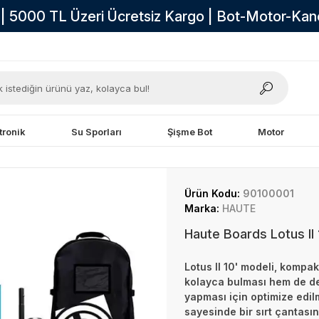
i | 5000 TL Üzeri Ücretsiz Kargo | Bot-Motor-Ka
tronik
Su Sporları
Şişme Bot
Motor
Ürün Kodu:
90100001
Marka:
HAUTE
Haute Boards Lotus II
Lotus II 10' modeli, kompa
kolayca bulması hem de den
yapması için optimize edilm
sayesinde bir sırt çantası