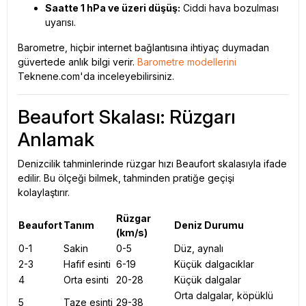
Saatte 1 hPa ve üzeri düşüş:
Ciddi hava bozulması
uyarısı.
Barometre, hiçbir internet bağlantısına ihtiyaç duymadan
güvertede anlık bilgi verir.
Barometre modellerini
Teknene.com'da inceleyebilirsiniz.
Beaufort Skalası: Rüzgarı
Anlamak
Denizcilik tahminlerinde rüzgar hızı Beaufort skalasıyla ifade
edilir. Bu ölçeği bilmek, tahminden pratiğe geçişi
kolaylaştırır.
Rüzgar
Beaufort
Tanım
Deniz Durumu
(km/s)
0-1
Sakin
0-5
Düz, aynalı
2-3
Hafif esinti
6-19
Küçük dalgacıklar
4
Orta esinti
20-28
Küçük dalgalar
Orta dalgalar, köpüklü
5
Taze esinti
29-38