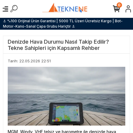
0
⚓ %100 Orijinal Ürün Garantisi | 5000 TL Üzeri Ücretsiz Kargo | Bot-
Motor-Kano-Sanal Çapa Grubu Hariçtir ⚓
Denizde Hava Durumu Nasıl Takip Edilir?
Tekne Sahipleri için Kapsamlı Rehber
Tarih: 22.05.2026 22:51
MGM, Windy, VHF telsiz ve barometre ile denizde hava