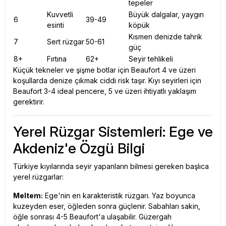
tepeler
Kuvvetli
Büyük dalgalar, yaygın
6
39-49
esinti
köpük
Kısmen denizde tahrik
7
Sert rüzgar
50-61
güç
8+
Fırtına
62+
Seyir tehlikeli
Küçük tekneler ve şişme botlar için Beaufort 4 ve üzeri
koşullarda denize çıkmak ciddi risk taşır. Kıyı seyirleri için
Beaufort 3-4 ideal pencere, 5 ve üzeri ihtiyatlı yaklaşım
gerektirir.
Yerel Rüzgar Sistemleri: Ege ve
Akdeniz'e Özgü Bilgi
Türkiye kıyılarında seyir yapanların bilmesi gereken başlıca
yerel rüzgarlar:
Meltem:
Ege'nin en karakteristik rüzgarı. Yaz boyunca
kuzeyden eser, öğleden sonra güçlenir. Sabahları sakin,
öğle sonrası 4-5 Beaufort'a ulaşabilir. Güzergah