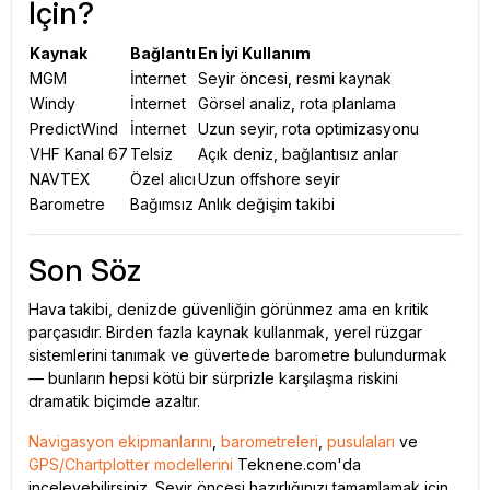
İçin?
Kaynak
Bağlantı
En İyi Kullanım
MGM
İnternet
Seyir öncesi, resmi kaynak
Windy
İnternet
Görsel analiz, rota planlama
PredictWind
İnternet
Uzun seyir, rota optimizasyonu
VHF Kanal 67
Telsiz
Açık deniz, bağlantısız anlar
NAVTEX
Özel alıcı
Uzun offshore seyir
Barometre
Bağımsız
Anlık değişim takibi
Son Söz
Hava takibi, denizde güvenliğin görünmez ama en kritik
parçasıdır. Birden fazla kaynak kullanmak, yerel rüzgar
sistemlerini tanımak ve güvertede barometre bulundurmak
— bunların hepsi kötü bir sürprizle karşılaşma riskini
dramatik biçimde azaltır.
Navigasyon ekipmanlarını
,
barometreleri
,
pusulaları
ve
GPS/Chartplotter modellerini
Teknene.com'da
inceleyebilirsiniz. Seyir öncesi hazırlığınızı tamamlamak için