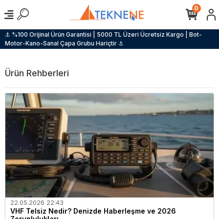
0
⚓ %100 Orijinal Ürün Garantisi | 5000 TL Üzeri Ücretsiz Kargo | Bot-
Motor-Kano-Sanal Çapa Grubu Hariçtir ⚓
Ürün Rehberleri
22.05.2026 22:43
VHF Telsiz Nedir? Denizde Haberleşme ve 2026
Zorunlulukları