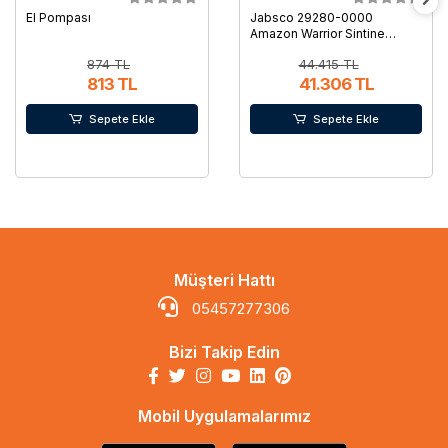
El Pompası
Jabsco 29280-0000
Amazon Warrior Sintine
Pompası
874 TL
44.415 TL
813 TL
41.306 TL
Sepete Ekle
Sepete Ekle
Müşteri Hattı
05457277306
Bizi Takip Edin
Mobil Uygulamalarımız