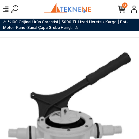
0
⚓ %100 Orijinal Ürün Garantisi | 5000 TL Üzeri Ücretsiz Kargo | Bot-
Motor-Kano-Sanal Çapa Grubu Hariçtir ⚓