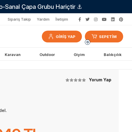
no-Sanal Çapa Grubu Hariçtir ⚓
Sipariş Takip
Yardım
İletişim
GİRİŞ YAP
SEPETİM
0
Karavan
Outdoor
Giyim
Balıkçılık
Yorum Yap
del.