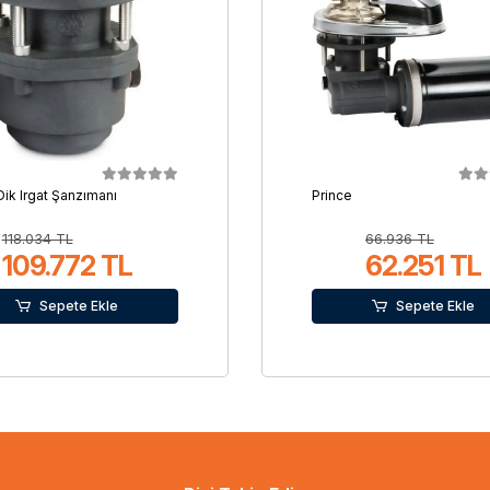
Dik Irgat Şanzımanı
Prince
118.034 TL
66.936 TL
109.772 TL
62.251 TL
Sepete Ekle
Sepete Ekle