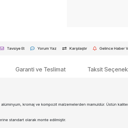
Tavsiye Et
Yorum Yaz
Karşılaştır
Gelince Haber 
Garanti ve Teslimat
Taksit Seçenekl
, alüminyum, kromaj ve kompozit malzemelerden mamuldür. Üstün kalite
erine standart olarak monte edilmiştir.