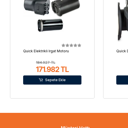
Quick Elektrikli Irgat Motoru
Quick 
184.927 TL
171.982 TL
Sepete Ekle
Müşteri Hattı