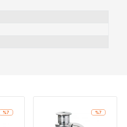
%7
%7