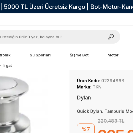
i | 5000 TL Üzeri Ücretsiz Kargo | Bot-Motor-Ka
tronik
Su Sporları
Şişme Bot
Motor
Irgat
Ürün Kodu:
0239486B
Marka:
TKN
Dylan
Quick Dylan. Tamburlu Mo
220.483 TL
%7