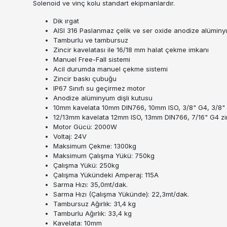
Solenoid ve vinç kolu standart ekipmanlardır.
Dik ırgat
AISI 316 Paslanmaz çelik ve ser oxide anodize alümin
Tamburlu ve tambursuz
Zincir kavelatası ile 16/18 mm halat çekme imkanı
Manuel Free-Fall sistemi
Acil durumda manuel çekme sistemi
Zincir baskı çubuğu
IP67 Sınıfı su geçirmez motor
Anodize alüminyum dişli kutusu
10mm kavelata 10mm DIN766, 10mm ISO, 3/8" G4, 3/8" B
12/13mm kavelata 12mm ISO, 13mm DIN766, 7/16" G4 zin
Motor Gücü: 2000W
Voltaj: 24V
Maksimum Çekme: 1300kg
Maksimum Çalışma Yükü: 750kg
Çalışma Yükü: 250kg
Çalışma Yükündeki Amperaj: 115A
Sarma Hızı: 35,0mt/dak.
Sarma Hızı (Çalışma Yükünde): 22,3mt/dak.
Tambursuz Ağırlık: 31,4 kg
Tamburlu Ağırlık: 33,4 kg
Kavelata: 10mm