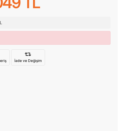
049 TL
L
eriş
İade ve Değişim