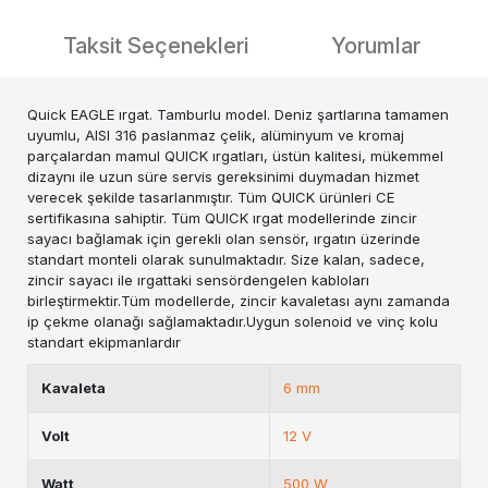
Taksit Seçenekleri
Yorumlar
Quick EAGLE ırgat. Tamburlu model. Deniz şartlarına tamamen
uyumlu, AISI 316 paslanmaz çelik, alüminyum ve kromaj
parçalardan mamul QUICK ırgatları, üstün kalitesi, mükemmel
dizaynı ile uzun süre servis gereksinimi duymadan hizmet
verecek şekilde tasarlanmıştır. Tüm QUICK ürünleri CE
sertifikasına sahiptir. Tüm QUICK ırgat modellerinde zincir
sayacı bağlamak için gerekli olan sensör, ırgatın üzerinde
standart monteli olarak sunulmaktadır. Size kalan, sadece,
zincir sayacı ile ırgattaki sensördengelen kabloları
birleştirmektir.Tüm modellerde, zincir kavaletası aynı zamanda
ip çekme olanağı sağlamaktadır.Uygun solenoid ve vinç kolu
standart ekipmanlardır
Kavaleta
6 mm
Volt
12 V
Watt
500 W