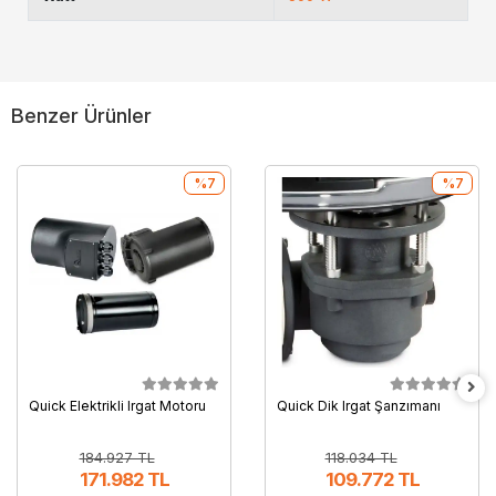
Benzer Ürünler
%7
%7
Quick Elektrikli Irgat Motoru
Quick Dik Irgat Şanzımanı
184.927 TL
118.034 TL
171.982 TL
109.772 TL