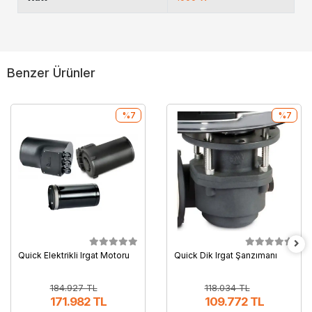
Benzer Ürünler
%7
%7
Quick Elektrikli Irgat Motoru
Quick Dik Irgat Şanzımanı
184.927 TL
118.034 TL
171.982 TL
109.772 TL