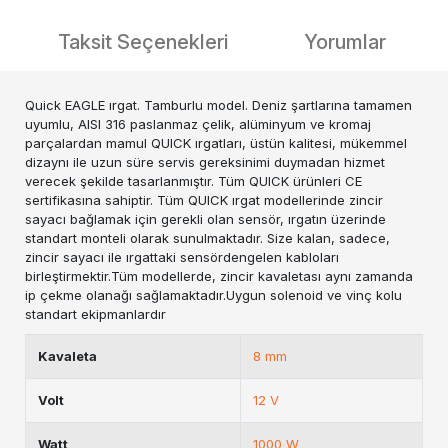
Taksit Seçenekleri
Yorumlar
Quick EAGLE ırgat. Tamburlu model. Deniz şartlarına tamamen
uyumlu, AISI 316 paslanmaz çelik, alüminyum ve kromaj
parçalardan mamul QUICK ırgatları, üstün kalitesi, mükemmel
dizaynı ile uzun süre servis gereksinimi duymadan hizmet
verecek şekilde tasarlanmıştır. Tüm QUICK ürünleri CE
sertifikasına sahiptir. Tüm QUICK ırgat modellerinde zincir
sayacı bağlamak için gerekli olan sensör, ırgatın üzerinde
standart monteli olarak sunulmaktadır. Size kalan, sadece,
zincir sayacı ile ırgattaki sensördengelen kabloları
birleştirmektir.Tüm modellerde, zincir kavaletası aynı zamanda
ip çekme olanağı sağlamaktadır.Uygun solenoid ve vinç kolu
standart ekipmanlardır
Kavaleta
8 mm
Volt
12 V
Watt
1000 W