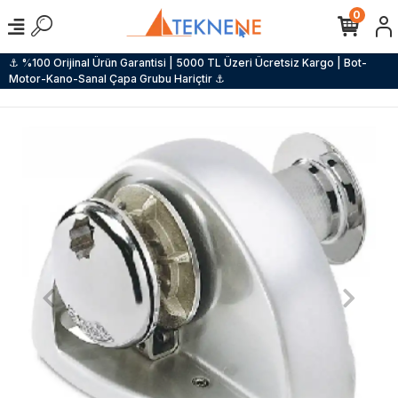
0
⚓ %100 Orijinal Ürün Garantisi | 5000 TL Üzeri Ücretsiz Kargo | Bot-
Motor-Kano-Sanal Çapa Grubu Hariçtir ⚓