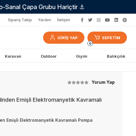
no-Sanal Çapa Grubu Hariçtir ⚓
Sipariş Takip
Yardım
İletişim
GİRİŞ YAP
SEPETİM
0
Karavan
Outdoor
Giyim
Balıkçılık
Yorum Yap
endinden Emişli Elektromanyetik Kavramalı
nden Emişli Elektromanyetik Kavramalı Pompa