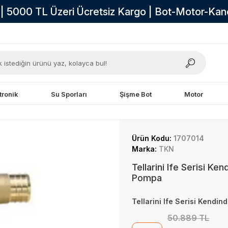
i | 5000 TL Üzeri Ücretsiz Kargo | Bot-Motor-Ka
tronik
Su Sporları
Şişme Bot
Motor
Ürün Kodu:
1707014
Marka:
TKN
Tellarini Ife Serisi K
Pompa
Tellarini Ife Serisi Kendi
50.889 TL