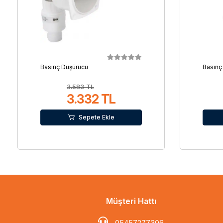
Basınç Düşürücü
Basınç
3.583 TL
3.332 TL
Sepete Ekle
Müşteri Hattı
05457277306