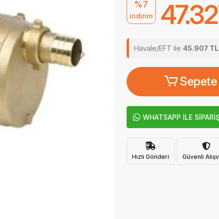
%7
47.32
indirim
Havale/EFT ile
45.907 TL
Sepete
WHATSAPP İLE SİPARİ
Hızlı Gönderi
Güvenli Alışv