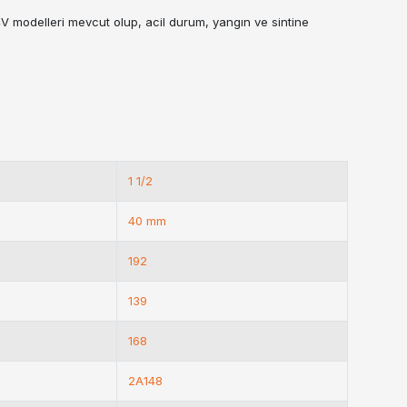
/24V modelleri mevcut olup, acil durum, yangın ve sintine
1 1/2
40 mm
192
139
168
2A148