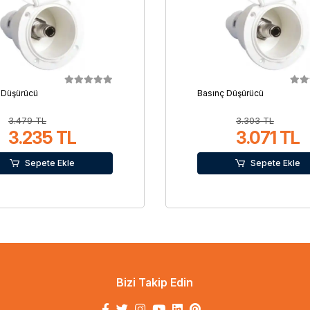
 Düşürücü
Basınç Düşürücü
3.479 TL
3.303 TL
3.235 TL
3.071 TL
Sepete Ekle
Sepete Ekle
Bizi Takip Edin