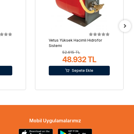
Vetus Yüksek Hacimli Hidrofor
Sistemi
52.615 TL
48.932 TL
Sepete Ekle
Mobil Uygulamalarımız