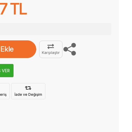
7 TL
 Ekle
Karşılaştır
Ş VER
eriş
İade ve Değişim