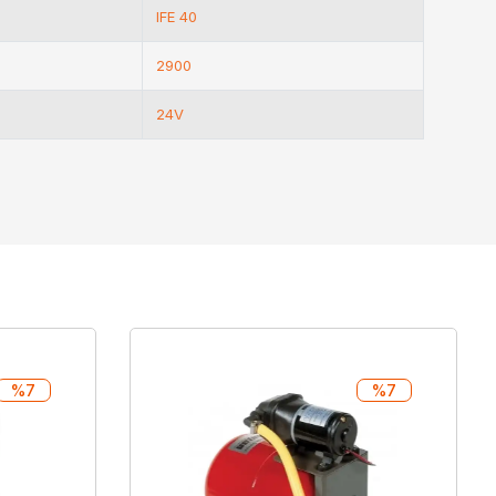
IFE 40
2900
24V
%7
%7