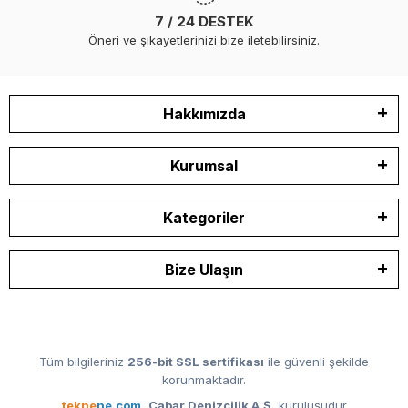
7 / 24 DESTEK
Öneri ve şikayetlerinizi bize iletebilirsiniz.
Hakkımızda
Kurumsal
Kategoriler
Bize Ulaşın
Tüm bilgileriniz
256-bit SSL sertifikası
ile güvenli şekilde
korunmaktadır.
tekne
ne.com
,
Cabar Denizcilik A.Ş.
kuruluşudur.