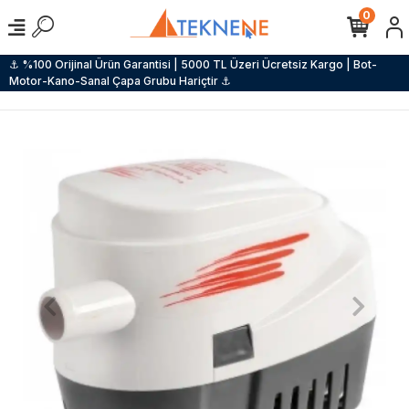
0
⚓ %100 Orijinal Ürün Garantisi | 5000 TL Üzeri Ücretsiz Kargo | Bot-
Motor-Kano-Sanal Çapa Grubu Hariçtir ⚓