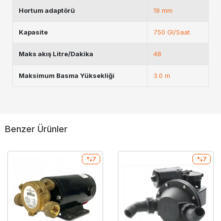
Hortum adaptörü
19 mm
Kapasite
750 Gl/Saat
Maks akış Litre/Dakika
48
Maksimum Basma Yüksekliği
3.0 m
Benzer Ürünler
%7
%7