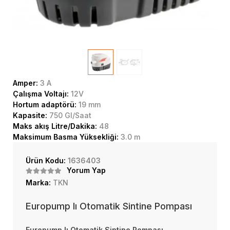
Amper:
3 A
Çalışma Voltajı:
12V
Hortum adaptörü:
19 mm
Kapasite:
750 Gl/Saat
Maks akış Litre/Dakika:
48
Maksimum Basma Yüksekliği:
3.0 m
Ürün Kodu:
1636403
Yorum Yap
Marka:
TKN
Europump Iı Otomatik Sintine Pompası
Europump Iı Otomatik Sintine Pompası