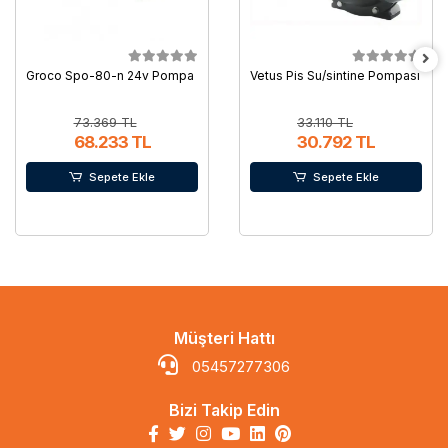
Groco Spo-80-n 24v Pompa
Vetus Pis Su/sintine Pompası
73.369 TL
33.110 TL
68.233 TL
30.792 TL
Sepete Ekle
Sepete Ekle
Müşteri Hattı
05457277306
Bizi Takip Edin