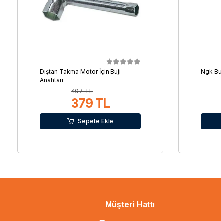
Dıştan Takma Motor İçin Buji
Ngk Bu
Anahtarı
407 TL
379 TL
Sepete Ekle
Müşteri Hattı