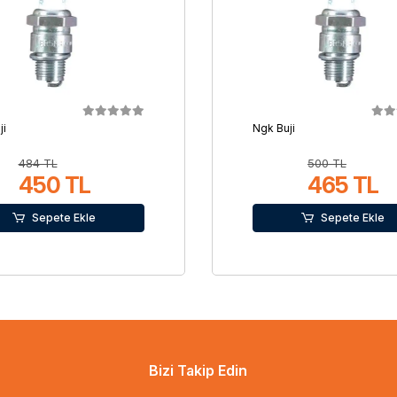
ji
Ngk Buji
484 TL
500 TL
450 TL
465 TL
Sepete Ekle
Sepete Ekle
Bizi Takip Edin