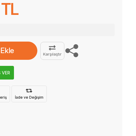
 TL
 Ekle
Karşılaştır
Ş VER
eriş
İade ve Değişim