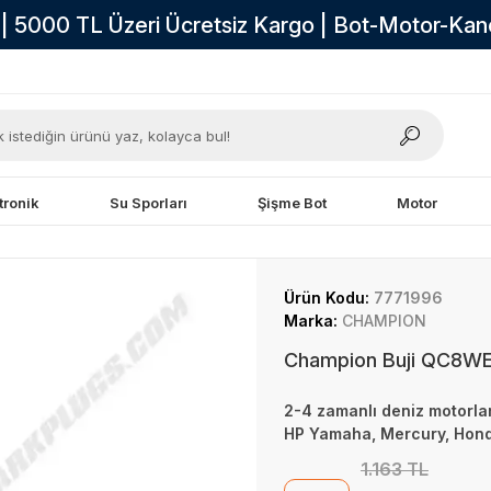
i | 5000 TL Üzeri Ücretsiz Kargo | Bot-Motor-Ka
tronik
Su Sporları
Şişme Bot
Motor
Ürün Kodu:
7771996
Marka:
CHAMPION
Champion Buji QC8W
2-4 zamanlı deniz motorlar
HP Yamaha, Mercury, Hond
1.163 TL