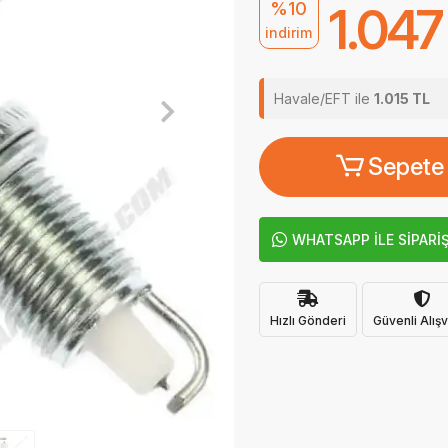
%10
1.047
indirim
Havale/EFT ile
1.015 TL
Sepete
WHATSAPP İLE SİPARİ
Hızlı Gönderi
Güvenli Alışv