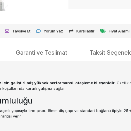
Tavsiye Et
Yorum Yaz
Karşılaştır
Fiyat Alarmı
Garanti ve Teslimat
Taksit Seçenekl
çin geliştirilmiş yüksek performanslı ateşleme bileşenidir.
Özellik
 koşullarında kararlı çalışma sağlar.
yumluluğu
ımlı yapısıyla öne çıkar. 18mm diş çapı ve standart bağlantı tipiyle 2
antisi verir.