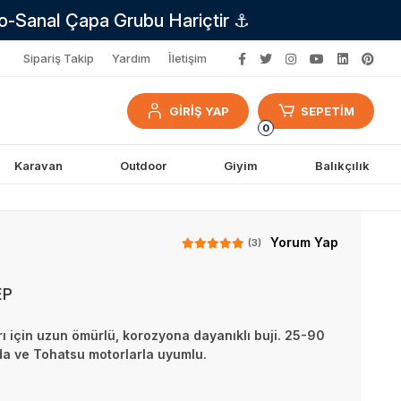
no-Sanal Çapa Grubu Hariçtir ⚓
Sipariş Takip
Yardım
İletişim
GİRİŞ YAP
SEPETİM
0
Karavan
Outdoor
Giyim
Balıkçılık
Yorum Yap
(3)
EP
ı için uzun ömürlü, korozyona dayanıklı buji. 25-90
a ve Tohatsu motorlarla uyumlu.