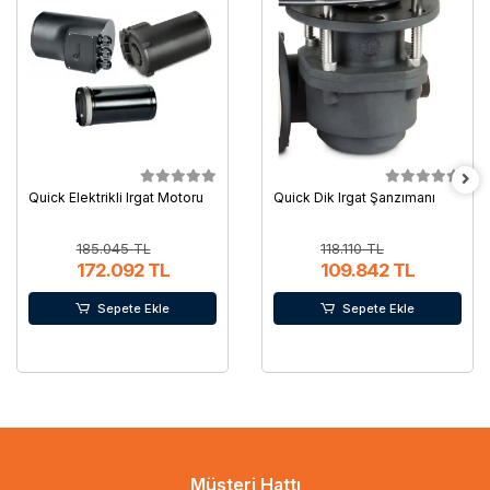
Quick Elektrikli Irgat Motoru
Quick Dik Irgat Şanzımanı
185.045 TL
118.110 TL
172.092 TL
109.842 TL
Sepete Ekle
Sepete Ekle
Müşteri Hattı