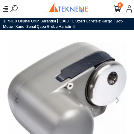
0
⚓ %100 Orijinal Ürün Garantisi | 5000 TL Üzeri Ücretsiz Kargo | Bot-
Motor-Kano-Sanal Çapa Grubu Hariçtir ⚓