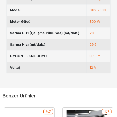
Model
GP2 2000
Motor Gücü
800 W
Sarma Hızı (Çalışma Yükünde) (mt/dak.)
20
Sarma Hızı (mt/dak.)
29.6
UYGUN TEKNE BOYU
8-13 m
Voltaj
12 V
Benzer Ürünler
%7
%7