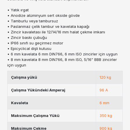
• Yatık ırgat
• Anodize alüminyum sert okside gövde
• Tamburlu veya tambursuz
• Paslanmaz çelik tambur ve kavelata kapağı
• Zincir kavaletası ile 12/14/16 mm halat çekme imkanı
• Zincir baskı çubuğu
• IP66 sınıfı su geçirmez motor
• Epicyclical dişli kutusu
• 6 mm kavelata 6 mm DIN766, 6 mm ISO zincirler için uygun
• 8 mm kavelata 8 mm DIN766, 8 mm ISO, 5/16” BBB zincirler
için uygun
Çalışma yükü
120 kg
Çalışma Yükündeki Amperaj
96 A
Kavaleta
6 mm
Maksimum Çalışma Yükü
350 kg
Maksimum Çekme
900 kg