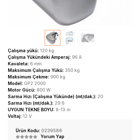
Çalışma yükü:
120 kg
Çalışma Yükündeki Amperaj:
96 A
Kavaleta:
6 mm
Maksimum Çalışma Yükü:
350 kg
Maksimum Çekme:
900 kg
Model:
GP2 2000
Motor Gücü:
800 W
Sarma Hızı (Çalışma Yükünde) (mt/dak.):
20
Sarma Hızı (mt/dak.):
29.6
UYGUN TEKNE BOYU:
8-13 m
Voltaj:
12 V
Ürün Kodu:
0239586
Yorum Yap