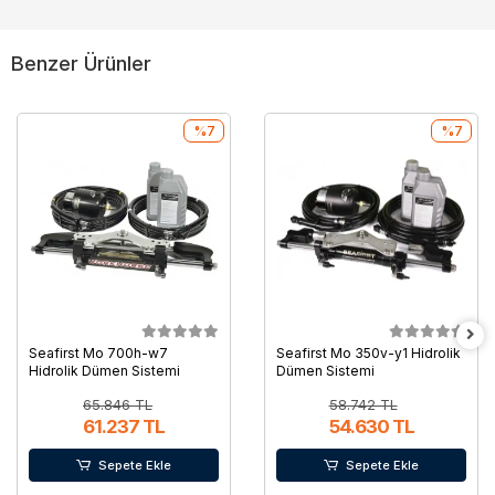
Benzer Ürünler
%7
%7
Seafirst Mo 700h-w7
Seafirst Mo 350v-y1 Hidrolik
Hidrolik Dümen Sistemi
Dümen Sistemi
65.846 TL
58.742 TL
61.237 TL
54.630 TL
Sepete Ekle
Sepete Ekle