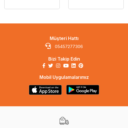
Müşteri Hattı
05457277306
Bizi Takip Edin
Mobil Uygulamalarımız