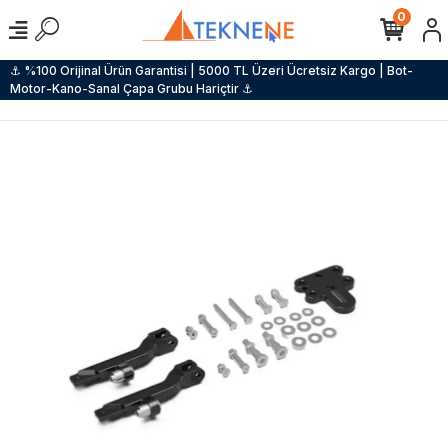
0
⚓ %100 Orijinal Ürün Garantisi | 5000 TL Üzeri Ücretsiz Kargo | Bot-
Motor-Kano-Sanal Çapa Grubu Hariçtir ⚓