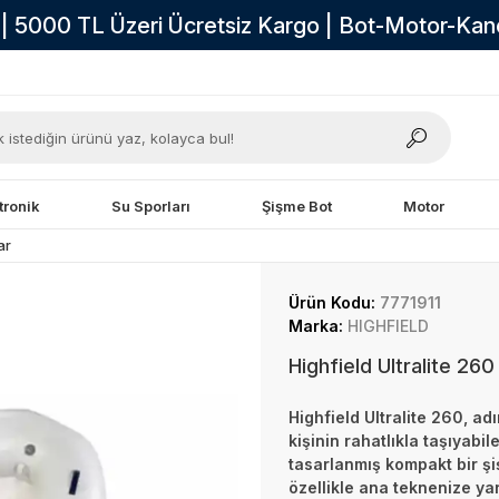
i | 5000 TL Üzeri Ücretsiz Kargo | Bot-Motor-Ka
tronik
Su Sporları
Şişme Bot
Motor
ar
Ürün Kodu:
7771911
Marka:
HIGHFIELD
Highfield Ultralite 260
Highfield Ultralite 260, ad
kişinin rahatlıkla taşıyab
tasarlanmış kompakt bir şi
özellikle ana teknenize yar