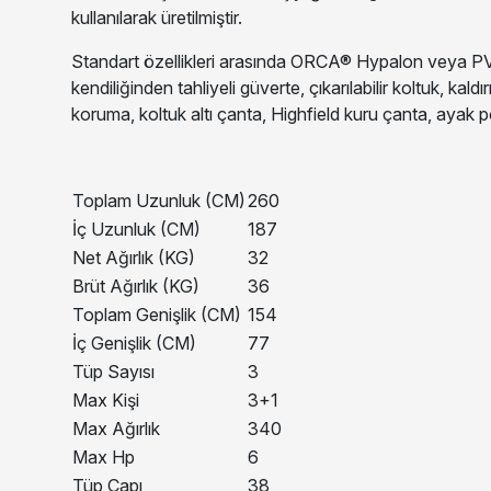
kullanılarak üretilmiştir.
Standart özellikleri arasında ORCA® Hypalon veya PVC 
kendiliğinden tahliyeli güverte, çıkarılabilir koltuk, k
koruma, koltuk altı çanta, Highfield kuru çanta, ayak p
Toplam Uzunluk (CM)
260
İç Uzunluk (CM)
187
Net Ağırlık (KG)
32
Brüt Ağırlık (KG)
36
Toplam Genişlik (CM)
154
İç Genişlik (CM)
77
Tüp Sayısı
3
Max Kişi
3+1
Max Ağırlık
340
Max Hp
6
Tüp Çapı
38