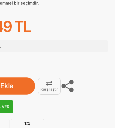
emmel bir seçimdir.
49 TL
L
 Ekle
Karşılaştır
Ş VER