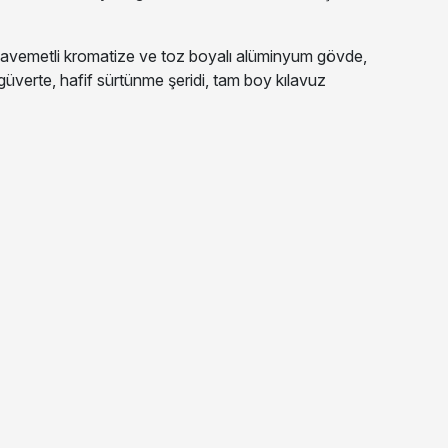
mukavemetli kromatize ve toz boyalı alüminyum gövde,
 güverte, hafif sürtünme şeridi, tam boy kılavuz