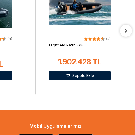
(4)
(5)
Highfield Patrol 660
1.902.428 TL
L
Sepete Ekle
Mobil Uygulamalarımız