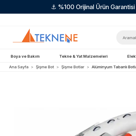
⚓ %100 Orijinal Ürün Garantis
Boya ve Bakım
Tekne & Yat Malzemeleri
Elek
Ana Sayfa
Şişme Bot
Şişme Botlar
Alüminyum Tabanlı Botl