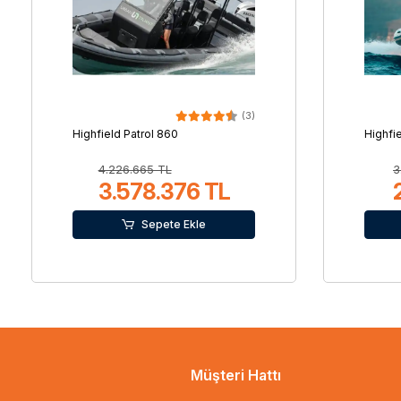
(3)
Highfield Patrol 860
Highfi
4.226.665 TL
3
3.578.376 TL
Sepete Ekle
Müşteri Hattı