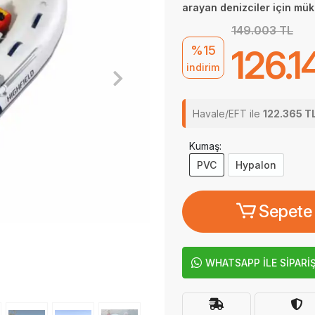
arayan denizciler için mük
149.003 TL
%15
126.1
indirim
Havale/EFT ile
122.365 T
Kumaş:
PVC
Hypalon
Sepete
WHATSAPP İLE SİPARİ