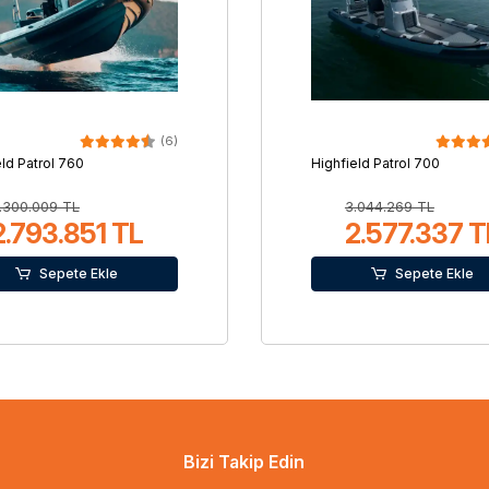
(6)
eld Patrol 760
Highfield Patrol 700
.300.009 TL
3.044.269 TL
2.793.851 TL
2.577.337 T
Sepete Ekle
Sepete Ekle
Bizi Takip Edin