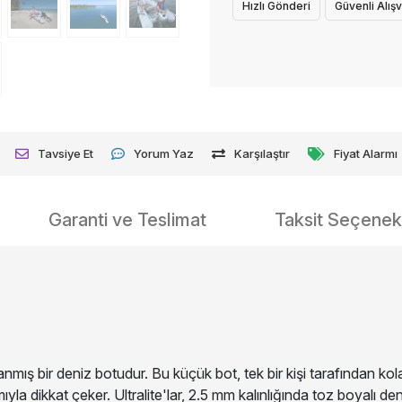
Hızlı Gönderi
Güvenli Alışv
Tavsiye Et
Yorum Yaz
Karşılaştır
Fiyat Alarmı
Garanti ve Teslimat
Taksit Seçenekl
mış bir deniz botudur. Bu küçük bot, tek bir kişi tarafından kolayca
arımıyla dikkat çeker. Ultralite'lar, 2.5 mm kalınlığında toz boyal