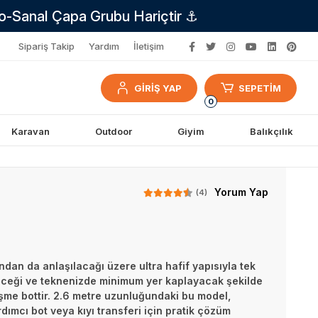
no-Sanal Çapa Grubu Hariçtir ⚓
Sipariş Takip
Yardım
İletişim
GİRİŞ YAP
SEPETİM
0
Karavan
Outdoor
Giyim
Balıkçılık
Yorum Yap
(4)
ından da anlaşılacağı üzere ultra hafif yapısıyla tek
ileceği ve teknenizde minimum yer kaplayacak şekilde
şme bottir. 2.6 metre uzunluğundaki bu model,
dımcı bot veya kıyı transferi için pratik çözüm