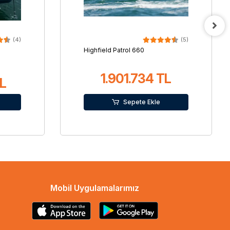
(4)
(5)
Highfield Patrol 660
1.901.734 TL
L
Sepete Ekle
Mobil Uygulamalarımız