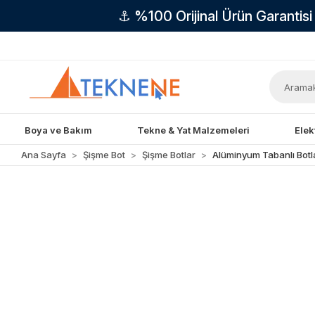
⚓ %100 Orijinal Ürün Garantis
Boya ve Bakım
Tekne & Yat Malzemeleri
Elek
Ana Sayfa
Şişme Bot
Şişme Botlar
Alüminyum Tabanlı Botl