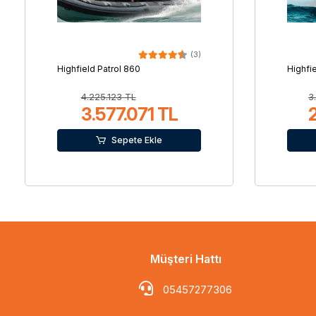
(3)
Highfield Patrol 860
Highfi
4.225.123 TL
3
3.577.071 TL
Sepete Ekle
Müşteri Hattı
05457277306