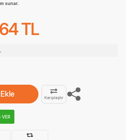
üm sunar.
364 TL
L
 Ekle
Karşılaştır
Ş VER