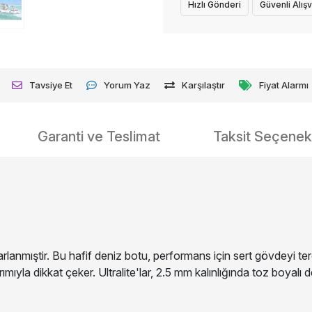
Hızlı Gönderi
Güvenli Alışv
Tavsiye Et
Yorum Yaz
Karşılaştır
Fiyat Alarmı
Garanti ve Teslimat
Taksit Seçenekl
sarlanmıştir. Bu hafif deniz botu, performans için sert gövdeyi ter
arımıyla dikkat çeker. Ultralite'lar, 2.5 mm kalınlığında toz boya