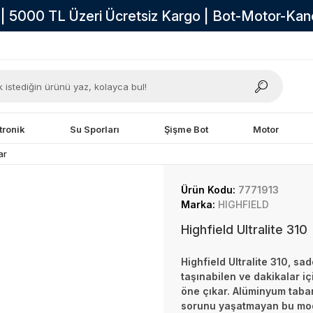
i | 5000 TL Üzeri Ücretsiz Kargo | Bot-Motor-Ka
tronik
Su Sporları
Şişme Bot
Motor
ar
Ürün Kodu:
7771913
Marka:
HIGHFIELD
Highfield Ultralite 310
Highfield Ultralite 310, sa
taşınabilen ve dakikalar iç
öne çıkar. Alüminyum taba
sorunu yaşatmayan bu mode