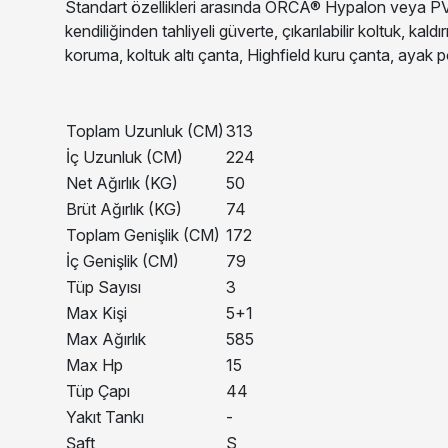
Standart özellikleri arasında ORCA® Hypalon veya PVC 
kendiliğinden tahliyeli güverte, çıkarılabilir koltuk, k
koruma, koltuk altı çanta, Highfield kuru çanta, ayak p
Toplam Uzunluk (CM)
313
İç Uzunluk (CM)
224
Net Ağırlık (KG)
50
Brüt Ağırlık (KG)
74
Toplam Genişlik (CM)
172
İç Genişlik (CM)
79
Tüp Sayısı
3
Max Kişi
5+1
Max Ağırlık
585
Max Hp
15
Tüp Çapı
44
Yakıt Tankı
-
Şaft
S