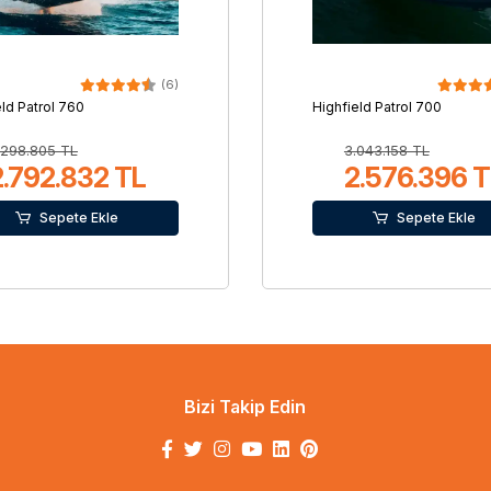
(6)
eld Patrol 760
Highfield Patrol 700
.298.805 TL
3.043.158 TL
2.792.832 TL
2.576.396 T
Sepete Ekle
Sepete Ekle
Bizi Takip Edin