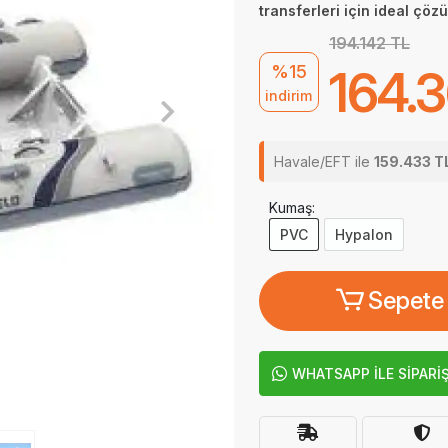
transferleri için ideal çöz
194.142 TL
%15
164.
indirim
Havale/EFT ile
159.433 T
Kumaş:
PVC
Hypalon
Sepete
WHATSAPP İLE SİPARİ