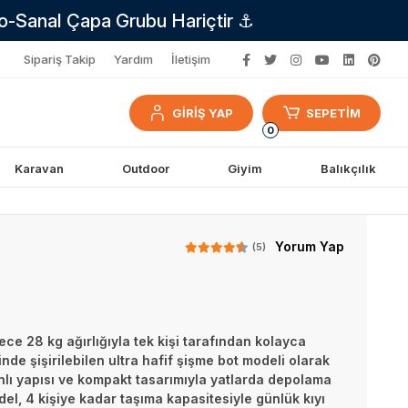
no-Sanal Çapa Grubu Hariçtir ⚓
Sipariş Takip
Yardım
İletişim
GİRİŞ YAP
SEPETİM
0
Karavan
Outdoor
Giyim
Balıkçılık
Yorum Yap
(5)
dece 28 kg ağırlığıyla tek kişi tarafından kolayca
inde şişirilebilen ultra hafif şişme bot modeli olarak
nlı yapısı ve kompakt tasarımıyla yatlarda depolama
l, 4 kişiye kadar taşıma kapasitesiyle günlük kıyı