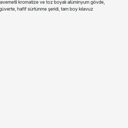
mukavemetli kromatize ve toz boyalı alüminyum gövde,
 güverte, hafif sürtünme şeridi, tam boy kılavuz