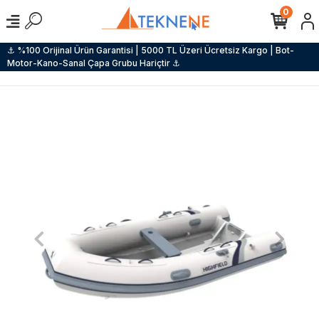
0
⚓ %100 Orijinal Ürün Garantisi | 5000 TL Üzeri Ücretsiz Kargo | Bot-
Motor-Kano-Sanal Çapa Grubu Hariçtir ⚓