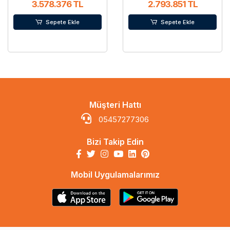
3.578.376 TL
2.793.851 TL
Sepete Ekle
Sepete Ekle
Müşteri Hattı
05457277306
Bizi Takip Edin
Mobil Uygulamalarımız