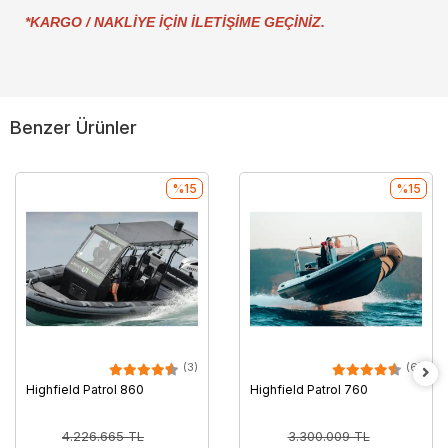
*KARGO / NAKLİYE İÇİN İLETİŞİME GEÇİNİZ.
Benzer Ürünler
%15
%15
(3)
(6)
Highfield Patrol 860
Highfield Patrol 760
4.226.665 TL
3.300.009 TL