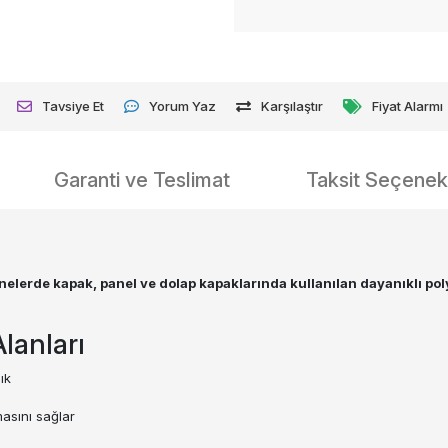
Tavsiye Et
Yorum Yaz
Karşılaştır
Fiyat Alarmı
Garanti ve Teslimat
Taksit Seçenekl
elerde kapak, panel ve dolap kapaklarında kullanılan dayanıklı po
lanları
ık
asını sağlar