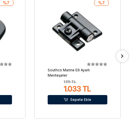
%7
%7
Southco Marine E6 Ayarlı
i
Menteşeler
1.111 TL
1.033 TL
Sepete Ekle