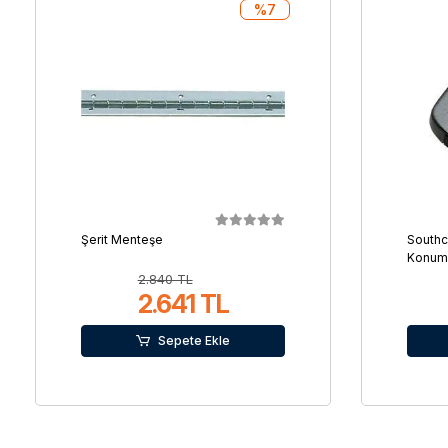
%7
Şerit Menteşe
Southc
Konuml
2.840 TL
2.641 TL
Sepete Ekle