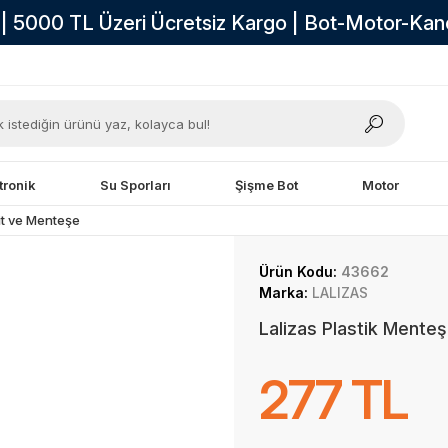
i | 5000 TL Üzeri Ücretsiz Kargo | Bot-Motor-Ka
tronik
Su Sporları
Şişme Bot
Motor
lit ve Menteşe
Ürün Kodu:
43662
Marka:
LALIZAS
Lalizas Plastik Ment
277 TL