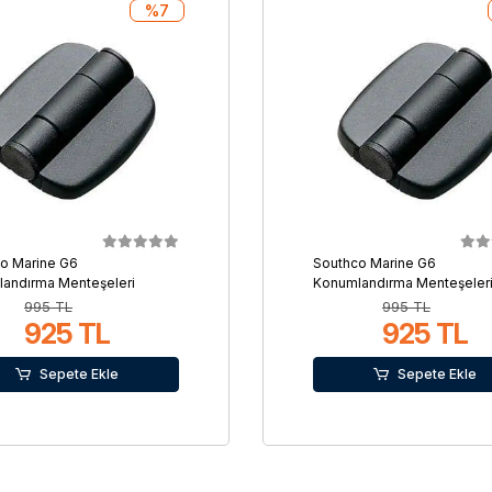
%7
o Marine G6
Southco Marine G6
andırma Menteşeleri
Konumlandırma Menteşeler
995 TL
995 TL
925 TL
925 TL
Sepete Ekle
Sepete Ekle