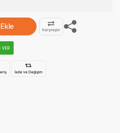
 Ekle
Karşılaştır
Ş VER
eriş
İade ve Değişim