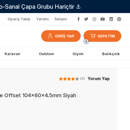
no-Sanal Çapa Grubu Hariçtir ⚓
Sipariş Takip
Yardım
İletişim
GİRİŞ YAP
SEPETİM
0
Karavan
Outdoor
Giyim
Balıkçılık
Yorum Yap
(7)
eşe Offset 104x60x4.5mm Siyah