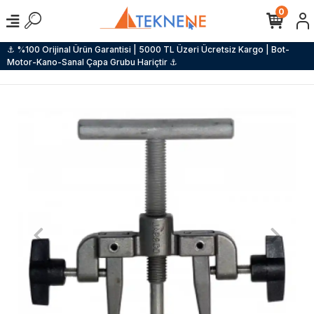
0
⚓ %100 Orijinal Ürün Garantisi | 5000 TL Üzeri Ücretsiz Kargo | Bot-
Motor-Kano-Sanal Çapa Grubu Hariçtir ⚓