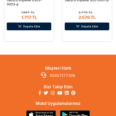
Jabsco Impeller 6303-
Jabsco Impeller 920-0001-p
0003-p
1.847 TL
2.770 TL
1.717 TL
2.576 TL
Sepete Ekle
Sepete Ekle
Müşteri Hattı
05457277306
Bizi Takip Edin
Mobil Uygulamalarımız