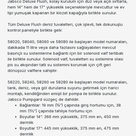
Jabsco Deluxe Flush, kolay kurulum için düz veya açılı sırtlarla,
hem 14” hem de 17” yükseklik seçenekleriyle mevcuttur ve ev
tipi yumuşak kapanan bir klozet kapağıyla birlikte sunulur.
Tüm Deluxe Flush deniz tuvaletleri, çok işlevli, tek dokunuşlu
kontrol paneliyle birlikte gelir.
58020, 58040, 58060 ve 58080 ile başlayan model numaraları,
dakikada 11 litre veya daha fazlasını sağlayabilen mevcut
basınçlı su sistemlerine bağlantı için bir solenoid valf tertibatı
ile birlikte sunulur. Solenoid valf, tuvaletten su sistemine olası
pis su akışından tatlı su sistemini korumak için çift geri
dönüşsüz valflere sahiptir.
58220, 58240, 58260 ve 58280 ile başlayan model numaraları,
tank, deniz, veya göl durulama suyunu getirmek için harici
montajlı, kendiliğinden emişli bir pompa ile birlikte sunulur.
Jabsco Pumpgard süzgeç de dahildir.
Bağlantılar: 19 mm (¾”) çapında giriş hortumu için, 38
mm (1½”) çapında tahliye hortumu için
Boyutlar 14”: 366 mm yükseklik, 375 mm en, 450 mm
derinlik
Boyutlar 17”: 445 mm yükseklik, 375 mm en, 475 mm
derinlik