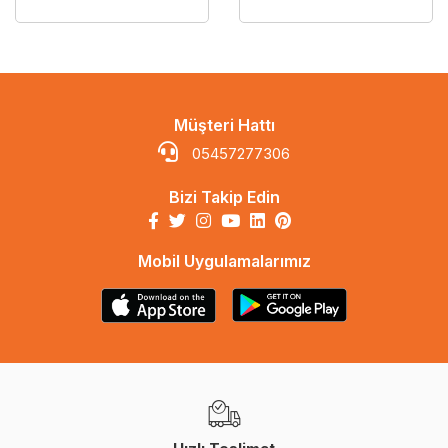
Müşteri Hattı
05457277306
Bizi Takip Edin
Mobil Uygulamalarımız