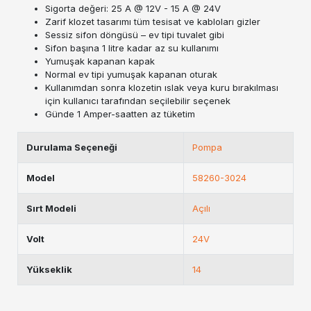
Sigorta değeri: 25 A @ 12V - 15 A @ 24V
Zarif klozet tasarımı tüm tesisat ve kabloları gizler
Sessiz sifon döngüsü – ev tipi tuvalet gibi
Sifon başına 1 litre kadar az su kullanımı
Yumuşak kapanan kapak
Normal ev tipi yumuşak kapanan oturak
Kullanımdan sonra klozetin ıslak veya kuru bırakılması
için kullanıcı tarafından seçilebilir seçenek
Günde 1 Amper-saatten az tüketim
Durulama Seçeneği
Pompa
Model
58260-3024
Sırt Modeli
Açılı
Volt
24V
Yükseklik
14