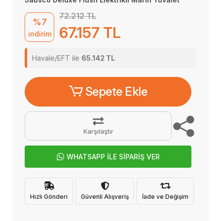
72.212 TL
%7
67.157 TL
indirim
Havale/EFT ile
65.142 TL
Sepete Ekle
Karşılaştır
WHATSAPP İLE SİPARİŞ VER
Hızlı Gönderi
Güvenli Alışveriş
İade ve Değişim