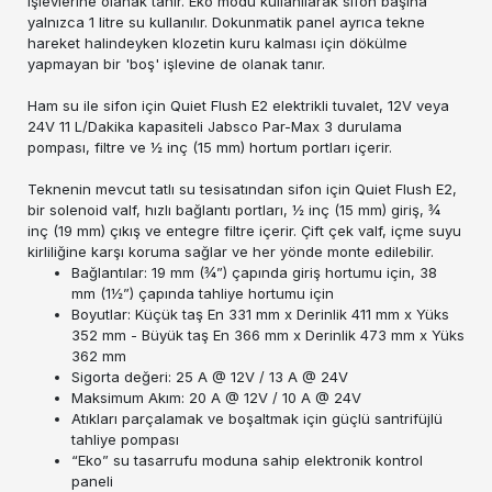
işlevlerine olanak tanır. Eko modu kullanılarak sifon başına
yalnızca 1 litre su kullanılır. Dokunmatik panel ayrıca tekne
hareket halindeyken klozetin kuru kalması için dökülme
yapmayan bir 'boş' işlevine de olanak tanır.
Ham su ile sifon için Quiet Flush E2 elektrikli tuvalet, 12V veya
24V 11 L/Dakika kapasiteli Jabsco Par-Max 3 durulama
pompası, filtre ve ½ inç (15 mm) hortum portları içerir.
Teknenin mevcut tatlı su tesisatından sifon için Quiet Flush E2,
bir solenoid valf, hızlı bağlantı portları, ½ inç (15 mm) giriş, ¾
inç (19 mm) çıkış ve entegre filtre içerir. Çift çek valf, içme suyu
kirliliğine karşı koruma sağlar ve her yönde monte edilebilir.
Bağlantılar: 19 mm (¾”) çapında giriş hortumu için, 38
mm (1½”) çapında tahliye hortumu için
Boyutlar: Küçük taş En 331 mm x Derinlik 411 mm x Yüks
352 mm - Büyük taş En 366 mm x Derinlik 473 mm x Yüks
362 mm
Sigorta değeri: 25 A @ 12V / 13 A @ 24V
Maksimum Akım: 20 A @ 12V / 10 A @ 24V
Atıkları parçalamak ve boşaltmak için güçlü santrifüjlü
tahliye pompası
“Eko” su tasarrufu moduna sahip elektronik kontrol
paneli