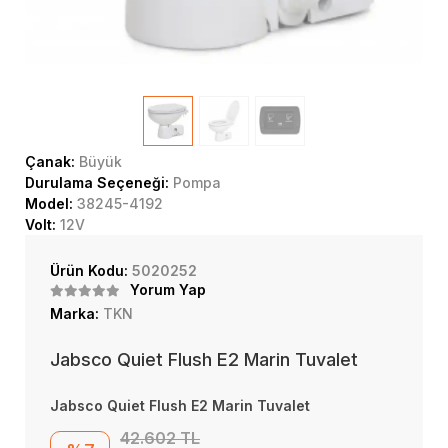
Çanak:
Büyük
Durulama Seçeneği:
Pompa
Model:
38245-4192
Volt:
12V
Ürün Kodu:
5020252
Yorum Yap
Marka:
TKN
Jabsco Quiet Flush E2 Marin Tuvalet
Jabsco Quiet Flush E2 Marin Tuvalet
42.602 TL