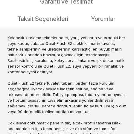
Garanti ve Teslimat
Taksit Seçenekleri
Yorumlar
Kalabalık kiralama teknelerinden, yarış yatlarına ve aradaki her
şeye kadar, Jabsco Quiet Flush E2 elektrikli marin tuvalet,
tekne sahiplerinin ve üreticilerinin karşılaştığı en büyük marin
atık zorluklarından bazılarını çözmek için tasarlanmıştır.
Basitleştirilmiş kurulumu, kolay servis imkanı ve şık dokunmatik
sensör kontrolü ile Quiet Flush E2, suya yepyeni bir rahatlık ve
konfor seviyesi getiriyor.
Quiet Flush E2 tekne tuvaleti tabanı, birden fazla kurulum
seçeneğine uyacak şekilde klozetin soluna, sağına veya
arkasına döndürülebilir. Tahliye pompası, taban yönüne uyması
ve hortum tesisatının tuvaletin arkasına yönlendirilmesini
sağlamak için 180 derece döndürülebilir. Kolay kurulum için düz
veya 90 derecelik tahliye portları mevcuttur.
Çok işlevli dokunmatik panelin şık, alçak profilli tasarımı ıslak
oda montajları için tasarlanmıştır ve eko sifon ve tam sifon