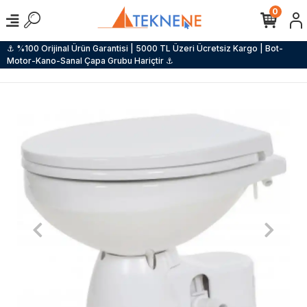
0
⚓ %100 Orijinal Ürün Garantisi | 5000 TL Üzeri Ücretsiz Kargo | Bot-
Motor-Kano-Sanal Çapa Grubu Hariçtir ⚓