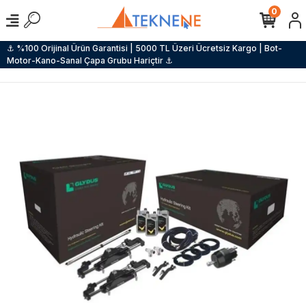
0
⚓ %100 Orijinal Ürün Garantisi | 5000 TL Üzeri Ücretsiz Kargo | Bot-
Motor-Kano-Sanal Çapa Grubu Hariçtir ⚓