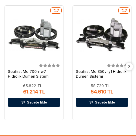
%7
%7
Seafirst Mo 700h-w7
Seafirst Mo 350v-y1 Hidrolik
Hidrolik Dümen Sistemi
Dümen Sistemi
65.822 TL
58.720 TL
61.214 TL
54.610 TL
Sepete Ekle
Sepete Ekle