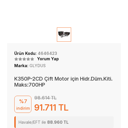
Ürün Kodu:
4646423
Yorum Yap
Marka:
GLYDUS
K350P-2CD Çift Motor için Hidr.Düm.Kiti.
Maks:700HP
98.614 TL
%7
91.711 TL
indirim
Havale/EFT ile
88.960 TL