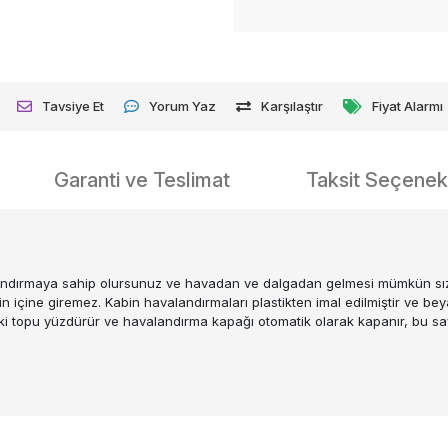
Tavsiye Et
Yorum Yaz
Karşılaştır
Fiyat Alarmı
Garanti ve Teslimat
Taksit Seçenekl
ndırmaya sahip olursunuz ve havadan ve dalgadan gelmesi mümkün sızınt
nizin içine giremez. Kabin havalandırmaları plastikten imal edilmiştir ve
i topu yüzdürür ve havalandırma kapağı otomatik olarak kapanır, bu say