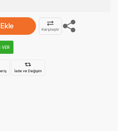
 Ekle
Karşılaştır
Ş VER
eriş
İade ve Değişim