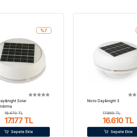
%7
Day&night Solar
Nicro Day&night 3
ndırma
18.470 TL
17.860 TL
17.177 TL
16.610 TL
Sepete Ekle
Sepete Ekle