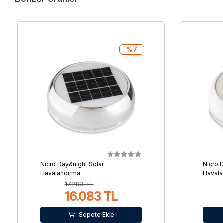
%7
Nicro Day&night Solar
Nicro 
Havalandırma
Havala
17.293 TL
16.083 TL
Sepete Ekle