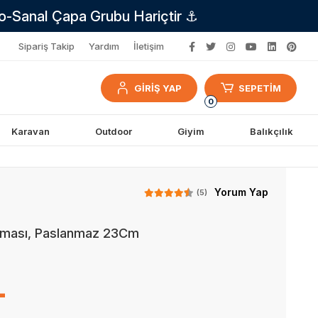
no-Sanal Çapa Grubu Hariçtir ⚓
Sipariş Takip
Yardım
İletişim
GİRİŞ YAP
SEPETİM
0
Karavan
Outdoor
Giyim
Balıkçılık
Yorum Yap
(5)
ırması, Paslanmaz 23Cm
L