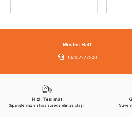
Müşteri Hattı
05457277306
Hızlı Teslimat
G
Siparişleriniz en kısa sürede elinize ulaşır.
Güvenl