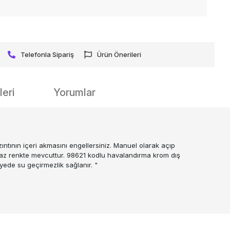
Telefonla Sipariş
Ürün Önerileri
eri
Yorumlar
ının içeri akmasını engellersiniz. Manuel olarak açıp
 beyaz renkte mevcuttur. 98621 kodlu havalandırma krom dış
ede su geçirmezlik sağlanır. "