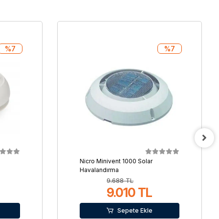
%7
%7
Nicro Minivent 1000 Solar
Havalandırma
9.688 TL
9.010 TL
Sepete Ekle