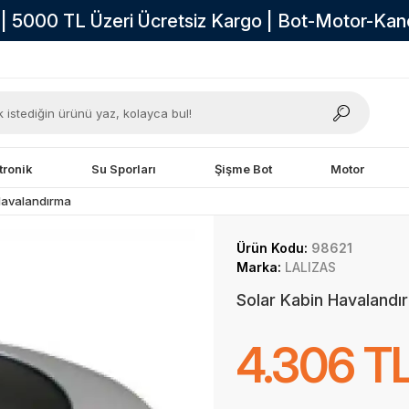
i | 5000 TL Üzeri Ücretsiz Kargo | Bot-Motor-Ka
tronik
Su Sporları
Şişme Bot
Motor
Havalandırma
Ürün Kodu:
98621
Marka:
LALIZAS
Solar Kabin Havaland
4.306 T