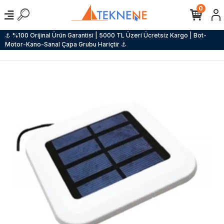
0
⚓ %100 Orijinal Ürün Garantisi | 5000 TL Üzeri Ücretsiz Kargo | Bot-
Motor-Kano-Sanal Çapa Grubu Hariçtir ⚓