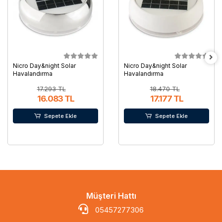
Nicro Day&night Solar
Nicro Day&night Solar
Havalandırma
Havalandırma
17.293 TL
18.470 TL
16.083 TL
17.177 TL
Sepete Ekle
Sepete Ekle
Müşteri Hattı
05457277306