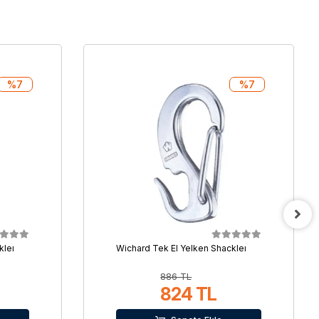
%7
%7
leı
Wichard Tek El Yelken Shackleı
886 TL
824 TL