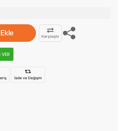
 Ekle
Karşılaştır
Ş VER
eriş
İade ve Değişim