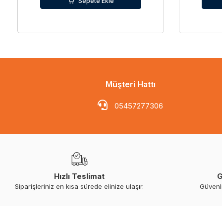
Sepete Ekle
Müşteri Hattı
05457277306
Hızlı Teslimat
G
Siparişleriniz en kısa sürede elinize ulaşır.
Güvenl