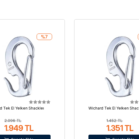
%7
d Tek El Yelken Shackleı
Wichard Tek El Yelken Shack
2.096 TL
1.452 TL
1.949 TL
1.351 TL