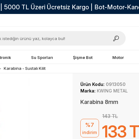
i | 5000 TL Üzeri Ücretsiz Kargo | Bot-Motor-Ka
tronik
Su Sporları
Şişme Bot
Motor
Karabina - Sustalı Kilit
Ürün Kodu:
0913050
Marka:
KWING METAL
Karabina 8mm
143 TL
%7
133 
indirim