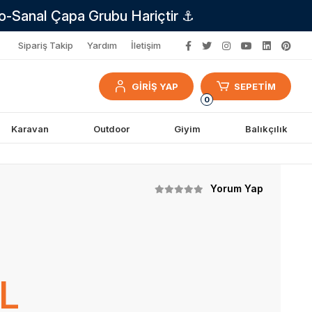
no-Sanal Çapa Grubu Hariçtir ⚓
Sipariş Takip
Yardım
İletişim
GİRİŞ YAP
SEPETİM
0
Karavan
Outdoor
Giyim
Balıkçılık
Yorum Yap
TL