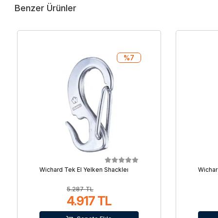
Benzer Ürünler
%7
Wichard Tek El Yelken Shackleı
Wichar
5.287 TL
4.917 TL