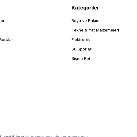
Kategoriler
leri
Boya ve Bakım
Tekne & Yat Malzemeleri
Sorular
Elektronik
Su Sporları
Şişme Bot
L sertifikası
ile güvenli şekilde korunmaktadır.