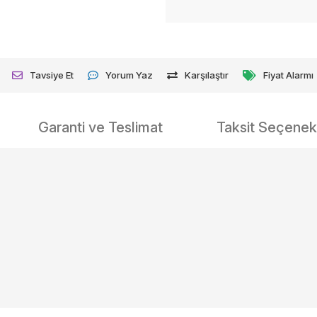
Tavsiye Et
Yorum Yaz
Karşılaştır
Fiyat Alarmı
Garanti ve Teslimat
Taksit Seçenekl