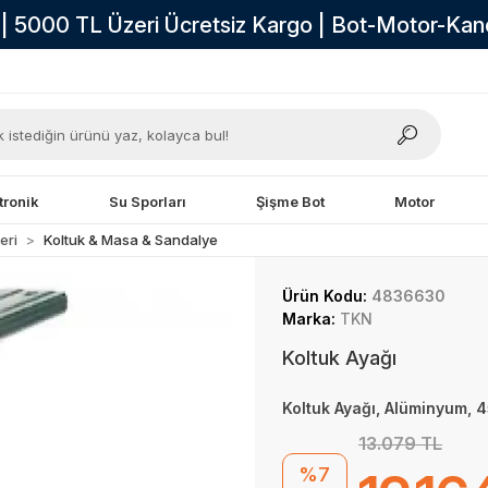
i | 5000 TL Üzeri Ücretsiz Kargo | Bot-Motor-Ka
tronik
Su Sporları
Şişme Bot
Motor
eri
Koltuk & Masa & Sandalye
Ürün Kodu:
4836630
Marka:
TKN
Koltuk Ayağı
Koltuk Ayağı, Alüminyum,
13.079 TL
%7