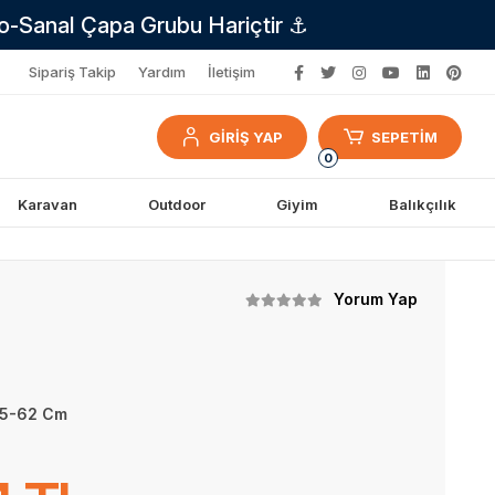
no-Sanal Çapa Grubu Hariçtir ⚓
Sipariş Takip
Yardım
İletişim
GİRİŞ YAP
SEPETİM
0
Karavan
Outdoor
Giyim
Balıkçılık
Yorum Yap
 45-62 Cm