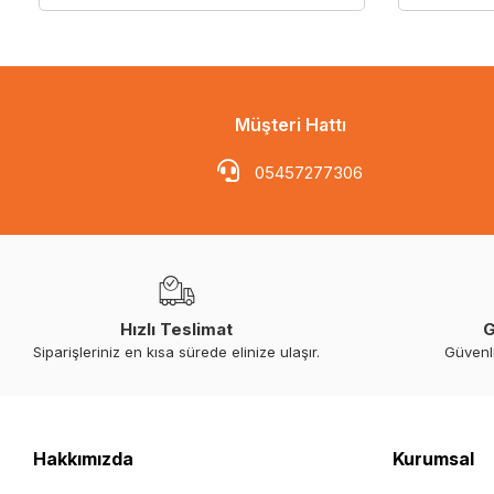
Müşteri Hattı
05457277306
Hızlı Teslimat
G
Siparişleriniz en kısa sürede elinize ulaşır.
Güvenl
Hakkımızda
Kurumsal