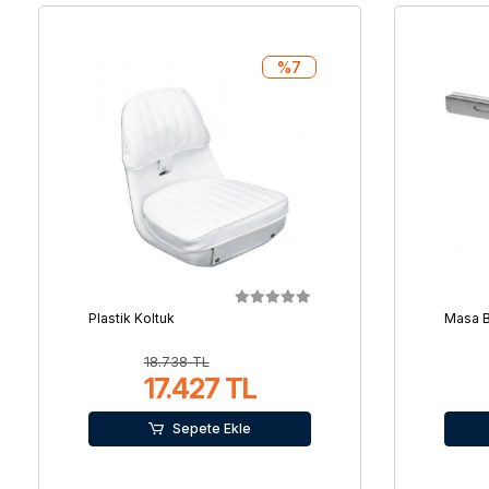
%7
Plastik Koltuk
Masa B
18.738 TL
17.427 TL
Sepete Ekle