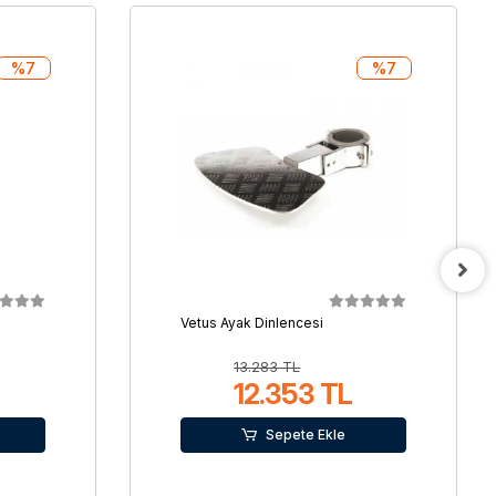
%7
%7
Vetus Ayak Dinlencesi
13.283 TL
12.353 TL
Sepete Ekle