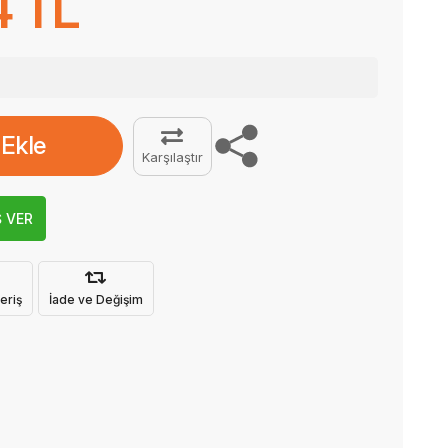
4 TL
 Ekle
Karşılaştır
Ş VER
eriş
İade ve Değişim