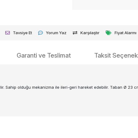
Tavsiye Et
Yorum Yaz
Karşılaştır
Fiyat Alarmı
Garanti ve Teslimat
Taksit Seçenekl
ir. Sahip olduğu mekanizma ile ileri-geri hareket edebilir. Taban Ø 23 c