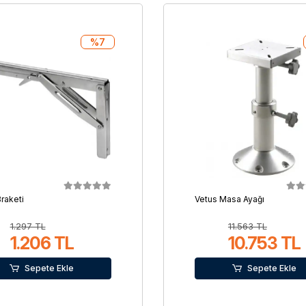
%7
raketi
Vetus Masa Ayağı
1.297 TL
11.563 TL
1.206 TL
10.753 TL
Sepete Ekle
Sepete Ekle