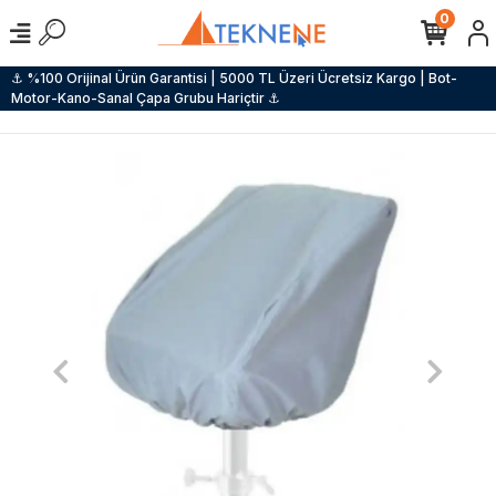
0
⚓ %100 Orijinal Ürün Garantisi | 5000 TL Üzeri Ücretsiz Kargo | Bot-
Motor-Kano-Sanal Çapa Grubu Hariçtir ⚓