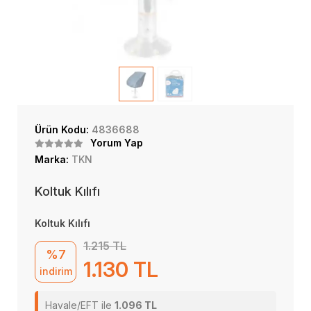
Ürün Kodu:
4836688
Yorum Yap
Marka:
TKN
Koltuk Kılıfı
Koltuk Kılıfı
1.215 TL
%7
1.130 TL
indirim
Havale/EFT ile
1.096 TL