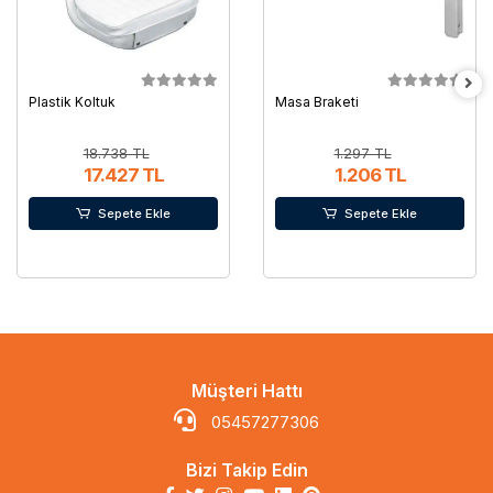
Plastik Koltuk
Masa Braketi
18.738 TL
1.297 TL
17.427 TL
1.206 TL
Sepete Ekle
Sepete Ekle
Müşteri Hattı
05457277306
Bizi Takip Edin