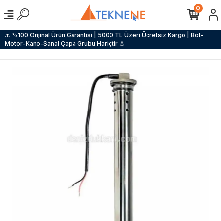
0
⚓ %100 Orijinal Ürün Garantisi | 5000 TL Üzeri Ücretsiz Kargo | Bot-
Motor-Kano-Sanal Çapa Grubu Hariçtir ⚓