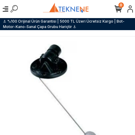
0
⚓ %100 Orijinal Ürün Garantisi | 5000 TL Üzeri Ücretsiz Kargo | Bot-
Motor-Kano-Sanal Çapa Grubu Hariçtir ⚓