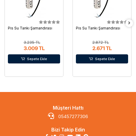
Pis Su Tankı Şamandırası
Pis Su Tankı Şamandırası
3.235 TL
2.872 TL
3.009 TL
2.671 TL
Sepete Ekle
Sepete Ekle
Müşteri Hattı
05457277306
Bizi Takip Edin