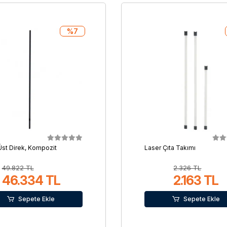
%7
Üst Direk, Kompozit
Laser Çıta Takımı
49.822 TL
2.326 TL
46.334 TL
2.163 TL
Sepete Ekle
Sepete Ekle