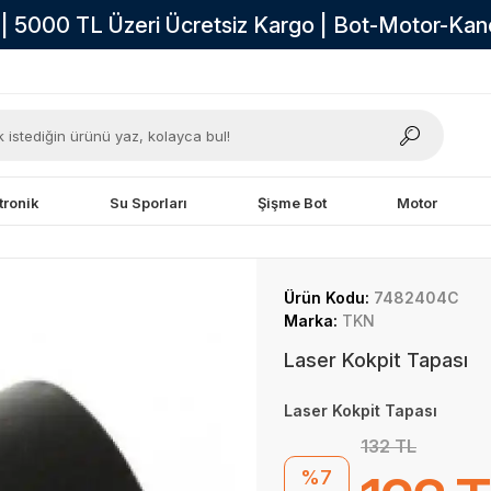
i | 5000 TL Üzeri Ücretsiz Kargo | Bot-Motor-Ka
tronik
Su Sporları
Şişme Bot
Motor
Ürün Kodu:
7482404C
Marka:
TKN
Laser Kokpit Tapası
Laser Kokpit Tapası
132 TL
%7