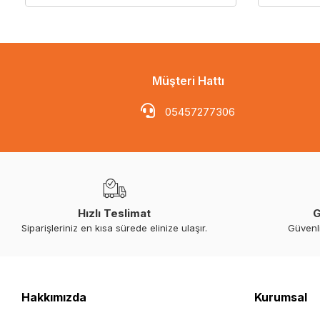
Müşteri Hattı
05457277306
Hızlı Teslimat
G
Siparişleriniz en kısa sürede elinize ulaşır.
Güvenl
Hakkımızda
Kurumsal