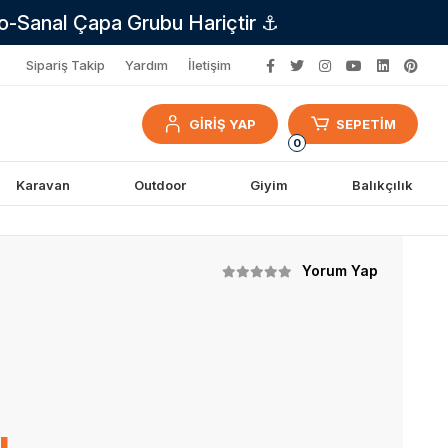
no-Sanal Çapa Grubu Hariçtir ⚓
Sipariş Takip
Yardım
İletişim
GİRİŞ YAP
SEPETİM
0
Karavan
Outdoor
Giyim
Balıkçılık
Yorum Yap