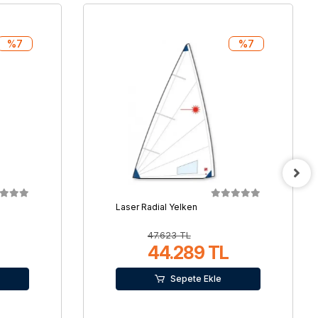
%7
%7
Laser Radial Yelken
47.623 TL
44.289 TL
Sepete Ekle