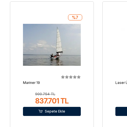
%7
Mariner 19
Laser 
900.754 TL
837.701 TL
Sepete Ekle