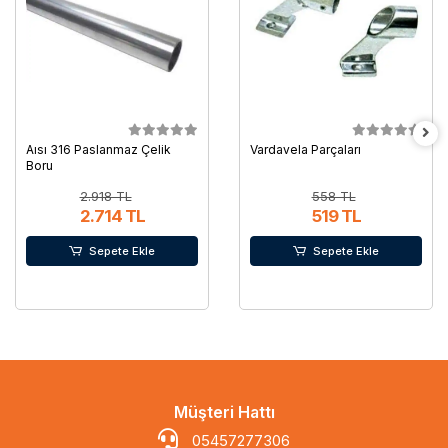
Aısı 316 Paslanmaz Çelik
Vardavela Parçaları
Boru
2.918 TL
558 TL
2.714 TL
519 TL
Sepete Ekle
Sepete Ekle
Müşteri Hattı
05457277306