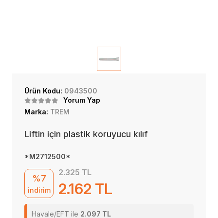
Ürün Kodu:
0943500
Yorum Yap
Marka:
TREM
Liftin için plastik koruyucu kılıf
*M2712500*
2.325 TL
%7
2.162 TL
indirim
Havale/EFT ile
2.097 TL