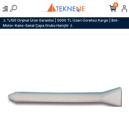
0
⚓ %100 Orijinal Ürün Garantisi | 5000 TL Üzeri Ücretsiz Kargo | Bot-
Motor-Kano-Sanal Çapa Grubu Hariçtir ⚓