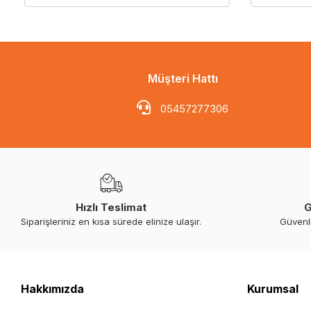
Müşteri Hattı
05457277306
Hızlı Teslimat
G
Siparişleriniz en kısa sürede elinize ulaşır.
Güvenl
Hakkımızda
Kurumsal