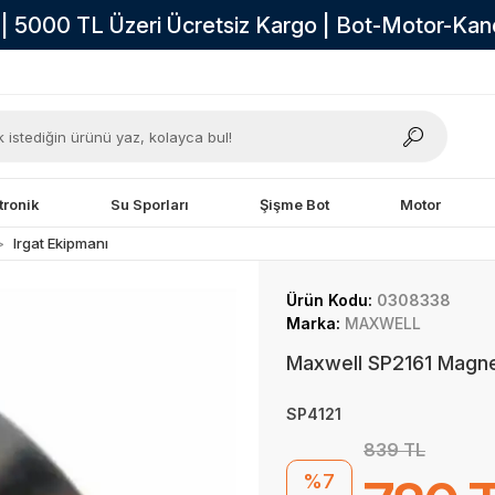
i | 5000 TL Üzeri Ücretsiz Kargo | Bot-Motor-Ka
tronik
Su Sporları
Şişme Bot
Motor
Irgat Ekipmanı
Ürün Kodu:
0308338
Marka:
MAXWELL
Maxwell SP2161 Magne
SP4121
839 TL
%7