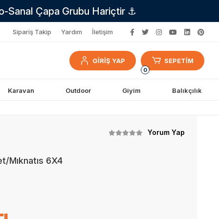
no-Sanal Çapa Grubu Hariçtir ⚓
Sipariş Takip
Yardım
İletişim
GİRİŞ YAP
SEPETİM
0
Karavan
Outdoor
Giyim
Balıkçılık
Yorum Yap
t/Mıknatıs 6X4