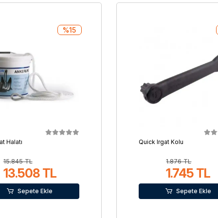
%15
at Halatı
Quick Irgat Kolu
15.845 TL
1.876 TL
13.508 TL
1.745 TL
Sepete Ekle
Sepete Ekle