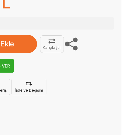
TL
 Ekle
Karşılaştır
Ş VER
eriş
İade ve Değişim