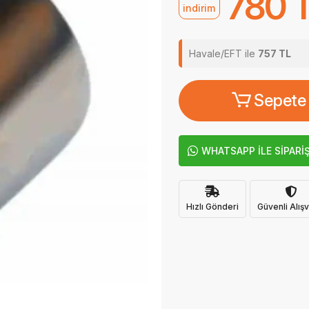
780 
indirim
Havale/EFT ile
757 TL
Sepete
WHATSAPP İLE SİPARİ
Hızlı Gönderi
Güvenli Alışv