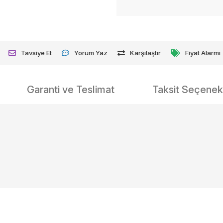
Tavsiye Et
Yorum Yaz
Karşılaştır
Fiyat Alarmı
Garanti ve Teslimat
Taksit Seçenekl