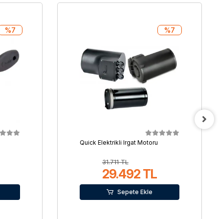
%7
%7
Quick Elektrikli Irgat Motoru
31.711 TL
29.492 TL
Sepete Ekle