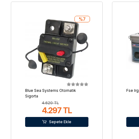
%7
Blue Sea Systems Otomatik
Fse Irg
Sigorta
4.620 TL
4.297 TL
Sepete Ekle