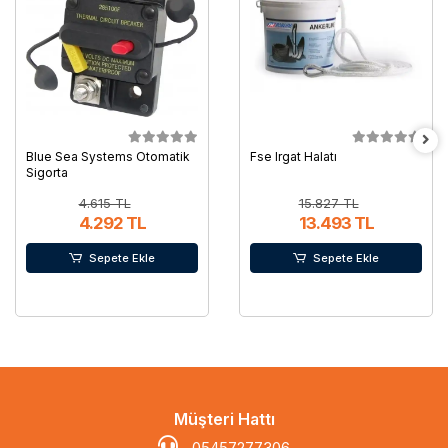
Blue Sea Systems Otomatik
Fse Irgat Halatı
Sigorta
4.615 TL
15.827 TL
4.292 TL
13.493 TL
Sepete Ekle
Sepete Ekle
Müşteri Hattı
05457277306