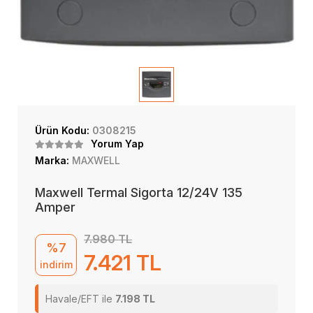
Ürün Kodu:
0308215
Yorum Yap
Marka:
MAXWELL
Maxwell Termal Sigorta 12/24V 135
Amper
7.980 TL
%7
7.421 TL
indirim
Havale/EFT ile
7.198 TL