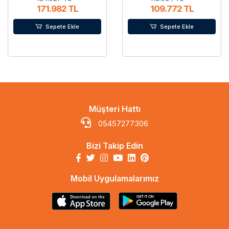
171.982 TL
109.772 TL
Sepete Ekle
Sepete Ekle
Müşteri Hattı
05457277306
Bizi Takip Edin
Mobil Uygulamalarımız