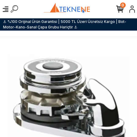
0
⚓ %100 Orijinal Ürün Garantisi | 5000 TL Üzeri Ücretsiz Kargo | Bot-
Motor-Kano-Sanal Çapa Grubu Hariçtir ⚓