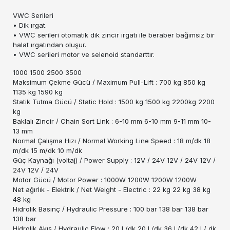
VWC Serileri
• Dik ırgat.
• VWC serileri otomatik dik zincir ırgatı ile beraber bağımsız bir
halat ırgatından oluşur.
• VWC serileri motor ve selenoid standarttır.
1000 1500 2500 3500
Maksimum Çekme Gücü / Maximum Pull-Lift : 700 kg 850 kg
1135 kg 1590 kg
Statik Tutma Gücü / Static Hold : 1500 kg 1500 kg 2200kg 2200
kg
Baklalı Zincir / Chain Sort Link : 6-10 mm 6-10 mm 9-11 mm 10-
13 mm
Normal Çalışma Hızı / Normal Working Line Speed : 18 m/dk 18
m/dk 15 m/dk 10 m/dk
Güç Kaynağı (voltaj) / Power Supply : 12V / 24V 12V / 24V 12V /
24V 12V / 24V
Motor Gücü / Motor Power : 1000W 1200W 1200W 1200W
Net ağırlık - Elektrik / Net Weight - Electric : 22 kg 22 kg 38 kg
48 kg
Hidrolik Basınç / Hydraulic Pressure : 100 bar 138 bar 138 bar
138 bar
Hidrolik Akış / Hydraulic Flow : 20 L/dk 20 L/dk 36 L/dk 42 L/ dk