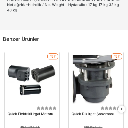
Net ağırlık –Hidrolik / Net Weight - Hydarulic : 17 kg 17 kg 32 kg
40 kg
Benzer Ürünler
%7
%7
Quick Elektrikli Irgat Motoru
Quick Dik Irgat Şanzımanı
184.927 TL
118.034 TL