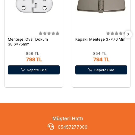
Menteşe, Oval, Döküm
Kapaklı Menteşe 37x76 Mm
38.6*75mm
858 TL
854 TL
798 TL
794 TL
Sepete Ekle
Sepete Ekle
Müşteri Hattı
05457277306