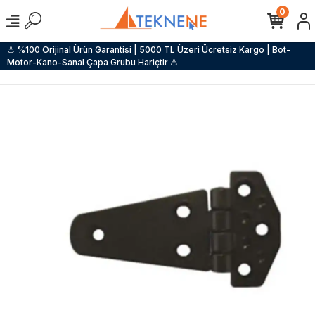
0
⚓ %100 Orijinal Ürün Garantisi | 5000 TL Üzeri Ücretsiz Kargo | Bot-
Motor-Kano-Sanal Çapa Grubu Hariçtir ⚓