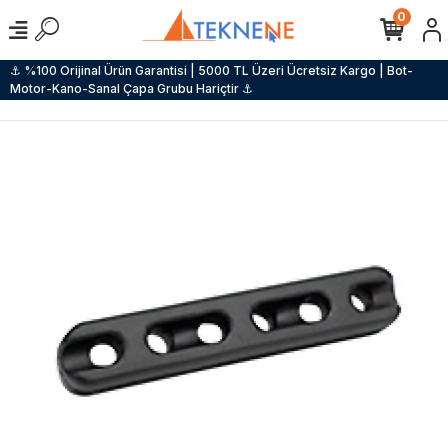
0
⚓ %100 Orijinal Ürün Garantisi | 5000 TL Üzeri Ücretsiz Kargo | Bot-
Motor-Kano-Sanal Çapa Grubu Hariçtir ⚓