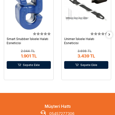
Smart Snubber İskele Halatı
Unimer İskele Halatı
Esneticisi
Esneticisi
2.044 TL
3.698 TL
1.901 TL
3.439 TL
Sepete Ekle
Sepete Ekle
Müşteri Hattı
05457277306