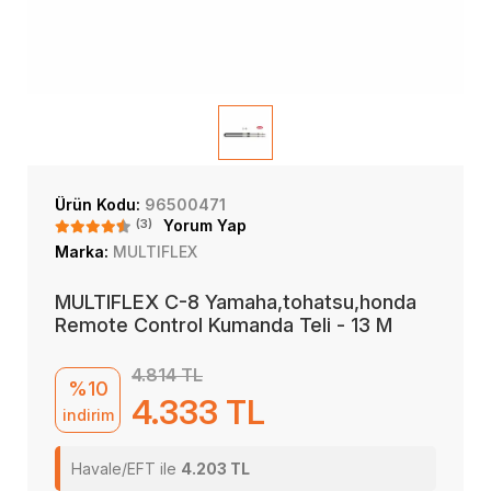
Ürün Kodu:
96500471
(3)
Yorum Yap
Marka:
MULTIFLEX
MULTIFLEX C-8 Yamaha,tohatsu,honda
Remote Control Kumanda Teli - 13 M
4.814 TL
%10
4.333 TL
indirim
Havale/EFT ile
4.203 TL