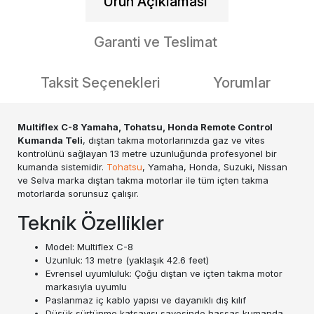
Ürün Açıklaması
Garanti ve Teslimat
Taksit Seçenekleri
Yorumlar
Multiflex C-8 Yamaha, Tohatsu, Honda Remote Control
Kumanda Teli
, dıştan takma motorlarınızda gaz ve vites
kontrolünü sağlayan 13 metre uzunluğunda profesyonel bir
kumanda sistemidir.
Tohatsu
, Yamaha, Honda, Suzuki, Nissan
ve Selva marka dıştan takma motorlar ile tüm içten takma
motorlarda sorunsuz çalışır.
Teknik Özellikler
Model: Multiflex C-8
Uzunluk: 13 metre (yaklaşık 42.6 feet)
Evrensel uyumluluk: Çoğu dıştan ve içten takma motor
markasıyla uyumlu
Paslanmaz iç kablo yapısı ve dayanıklı dış kılıf
Düşük sürtünme katsayısı sayesinde hassas kumanda