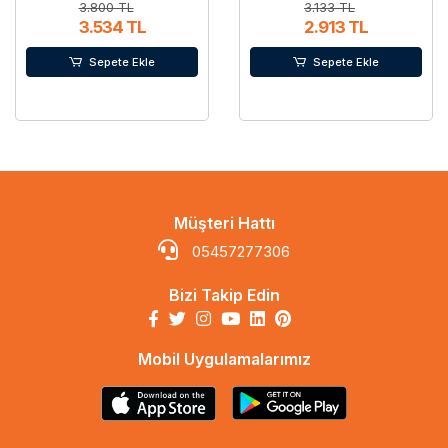
3.800 TL
3.133 TL
3.534 TL
2.913 TL
Sepete Ekle
Sepete Ekle
Müşteri Hattı
05457277306
Bizi Takip Edin
Mobil Uygulamalarımız