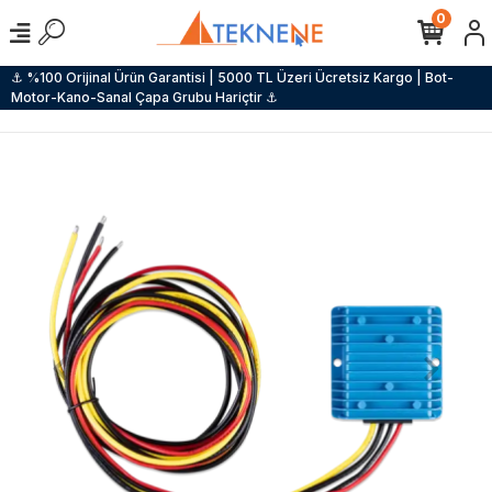
0
⚓ %100 Orijinal Ürün Garantisi | 5000 TL Üzeri Ücretsiz Kargo | Bot-
Motor-Kano-Sanal Çapa Grubu Hariçtir ⚓