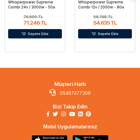
Whisperpower Supreme
Whisperpower Supreme
Combi 24v / 3000w - 50a
Combi 12v / 2000w - 80a
76.609 TL
58.748 TL
71.246 TL
54.635 TL
Sepete Ekle
Sepete Ekle
Müşteri Hattı
05457277306
Bizi Takip Edin
Mobil Uygulamalarımız