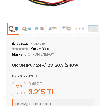
Ürün Kodu:
1564218
Yorum Yap
Marka:
VICTRON ENERGY
ORION IP67 24V/12V-20A (240W)
ORI241220260
3.457 TL
%7
3.215 TL
indirim
Havale/EFT ile
3.119 TL