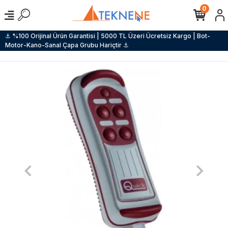
0
⚓ %100 Orijinal Ürün Garantisi | 5000 TL Üzeri Ücretsiz Kargo | Bot-
Motor-Kano-Sanal Çapa Grubu Hariçtir ⚓