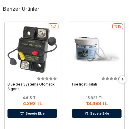
Benzer Ürünler
%7
%15
Blue Sea Systems Otomatik
Fse Irgat Halatı
Sigorta
4.615 TL
15.827 TL
4.292 TL
13.493 TL
Sepete Ekle
Sepete Ekle