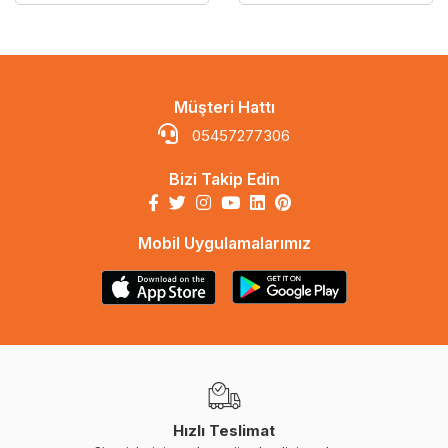
Müşteri Hattı
05457277306
Bizi Takip Edin
Mobil Uygulamalarımız
Hızlı Teslimat