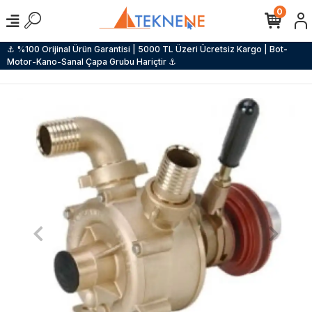
0
⚓ %100 Orijinal Ürün Garantisi | 5000 TL Üzeri Ücretsiz Kargo | Bot-
Motor-Kano-Sanal Çapa Grubu Hariçtir ⚓